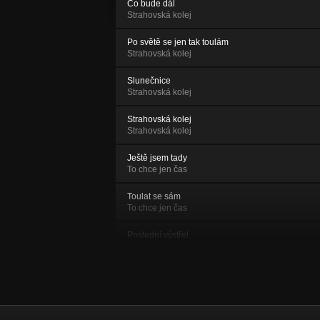
Co bude dál
Strahovská kolej
Po světě se jen tak toulám
Strahovská kolej
Slunečnice
Strahovská kolej
Strahovská kolej
Strahovská kolej
Ještě jsem tady
To chce jen čas
Toulat se sám
To chce jen čas
Poslední výstřel
To chce jen čas
Rozpočítadlo
To chce jen čas
To chce jen čas