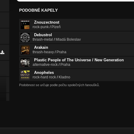
PODOBNÉ KAPELY
Znouzectnost
rock-punk
/
Plzeň
Debustrol
thrash-metal
/
Mladá Boleslav
Arakain
thrash-heavy
/
Praha
Plastic People of The Universe / New Generation
alternative-rock
/
Praha
Anopheles
rock-hard rock
/
Kladno
Podobnost se určuje podle počtu společných fanoušků.