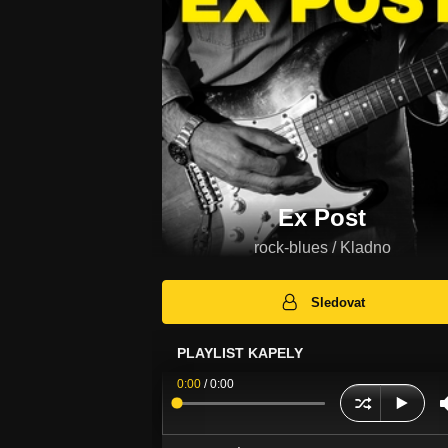
Ex Post
rock-blues / Kladno
Sledovat
PLAYLIST KAPELY
0:00
/
0:00