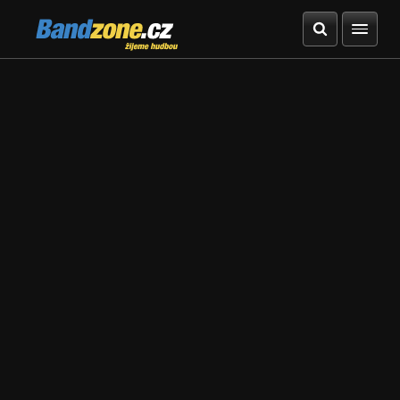
Bandzone.cz
žijeme hudbou