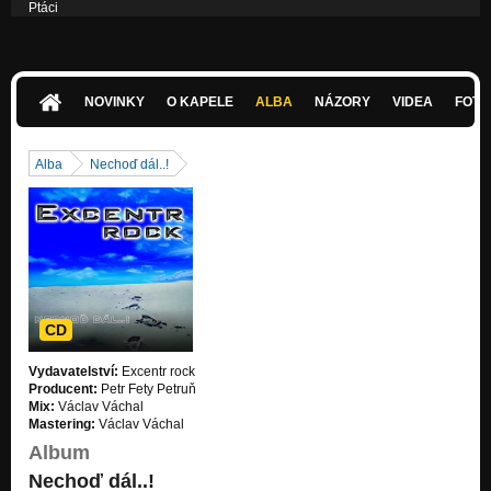
Ptáci
Nezařazeno
Odcházíš
Nezařazeno
NOVINKY
O KAPELE
ALBA
NÁZORY
VIDEA
FOTK
Křídla
Nezařazeno
Alba
Nechoď dál..!
CD
Vydavatelství:
Excentr rock
Producent:
Petr Fety Petruň
Mix:
Václav Váchal
Mastering:
Václav Váchal
Album
Nechoď dál..!