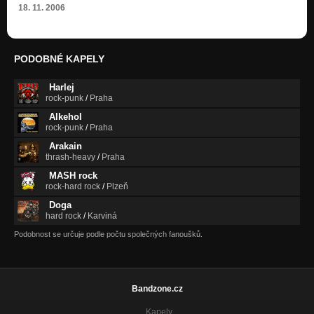
18. 11. 2006
PODOBNÉ KAPELY
Harlej
rock-punk
/
Praha
Alkehol
rock-punk
/
Praha
Arakain
thrash-heavy
/
Praha
MASH rock
rock-hard rock
/
Plzeň
Doga
hard rock
/
Karviná
Podobnost se určuje podle počtu společných fanoušků.
Bandzone.cz
Kapely