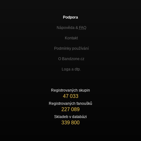
Podpora
Nápověda &
FAQ
Kontakt
Podmínky používání
O Bandzone.cz
Loga a dtp.
Registrovaných skupin
47 033
Registrovaných fanoušků
227 089
Skladeb v databázi
339 800