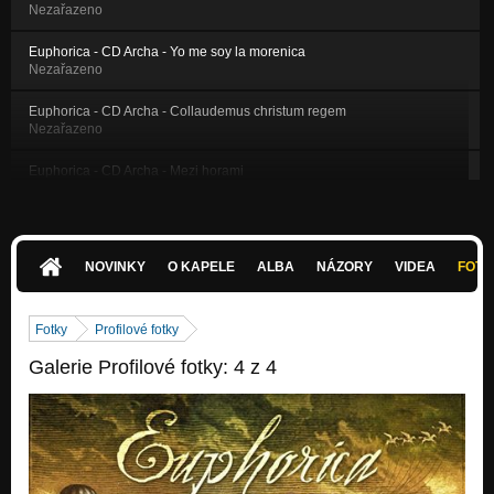
Nezařazeno
Euphorica - CD Archa - Yo me soy la morenica
Nezařazeno
Euphorica - CD Archa - Collaudemus christum regem
Nezařazeno
Euphorica - CD Archa - Mezi horami
Nezařazeno
Euphorica - CD Archa - Ej žalude, žalude
Nezařazeno
NOVINKY
O KAPELE
ALBA
NÁZORY
VIDEA
FOTK
Euphorica - CD Archa - Jovano, Jovanke
Nezařazeno
Fotky
Profilové fotky
Euphorica - CD Archa - Ave donna santissima
Galerie Profilové fotky: 4 z 4
Nezařazeno
Euphorica - CD Archa - In To My Arms (words & musicby Nick
Cave)
Nezařazeno
Euphorica - Aupres de ma blonde / live