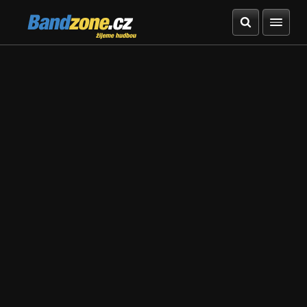
Bandzone.cz
žijeme hudbou