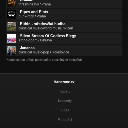
thrash-heavy
/
Praha
Pipes and Pints
punk-rock
/
Praha
Elthin - středověká hudba
classical music-world music
/
Plzeň
Silent Stream Of Godless Elegy
ethno-doom
/
Ostrava
Jananas
classical music-pop
/
Holešovice
Podobnost se určuje podle počtu společných fanoušků.
Bandzone.cz
Kapely
Koncerty
Videa
Fanoušci