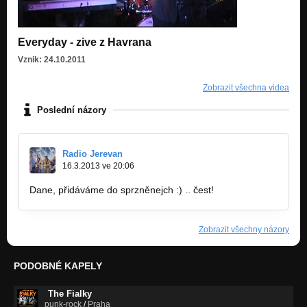
Everyday - zive z Havrana
Vznik: 24.10.2011
Zobrazit všechna videa
Poslední názory
Radio Jerevan
16.3.2013 ve 20:06
Dane, přidáváme do sprzněnejch :) .. čest!
Zobrazit všechny názory
PODOBNÉ KAPELY
The Fialky
punk-rock
/
Praha