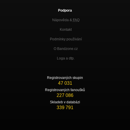
Podpora
Nápověda &
FAQ
Kontakt
Podmínky používání
O Bandzone.cz
Loga a dtp.
Registrovaných skupin
47 031
Registrovaných fanoušků
227 086
Skladeb v databázi
339 791