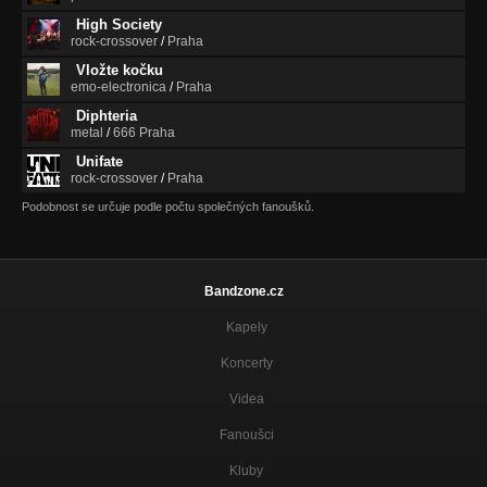
High Society
rock-crossover
/
Praha
Vložte kočku
emo-electronica
/
Praha
Diphteria
metal
/
666 Praha
Unifate
rock-crossover
/
Praha
Podobnost se určuje podle počtu společných fanoušků.
Bandzone.cz
Kapely
Koncerty
Videa
Fanoušci
Kluby