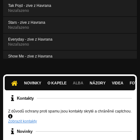
Tak Pojd - zive z Havrana
Nezařazeno
Stars - zive z Havrana
Nezařazeno
Everyday - zive z Havrana
Nezařazeno
Show Me - zive z Havrana
Nezařazeno
River - zive z Chapeau Rouge
Nezařazeno
NOVINKY
O KAPELE
ALBA
NÁZORY
VIDEA
FOTK
SKAcrificed - psychoticky zachvat pri zkousce
Nezařazeno
Kontakty
Z důvodů ochrany proti spamu jsou kontakty skryté a chráněné captchou.
Zobrazit kontakty
Novinky