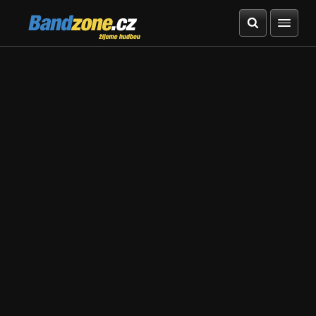
Bandzone.cz
žijeme hudbou