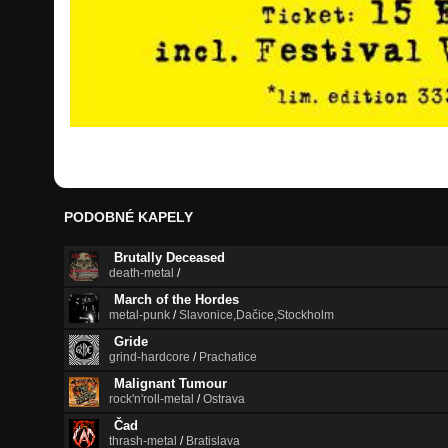
PODOBNÉ KAPELY
Brutally Deceased
death-metal
/
March of the Hordes
metal-punk
/
Slavonice,Dačice,Stockholm
Gride
grind-hardcore
/
Prachatice
Malignant Tumour
rock'n'roll-metal
/
Ostrava
Čad
thrash-metal
/
Bratislava