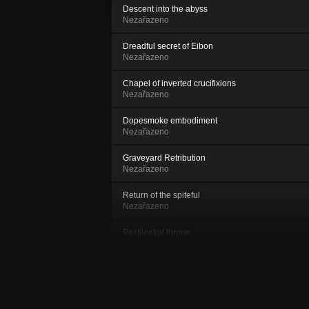
Descent into the abyss
Nezařazeno
Dreadful secret of Eibon
Nezařazeno
Chapel of inverted crucifixions
Nezařazeno
Dopesmoke embodiment
Nezařazeno
Graveyard Retribution
Nezařazeno
Return of the spiteful
Nezařazeno
Pestilential throne
Nezařazeno
The black fog
Nezařazeno
Infested