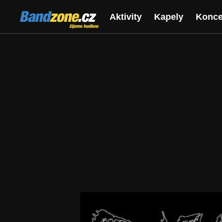
Bandzone.cz
Aktivity
Kapely
Konce
žijeme hudbou