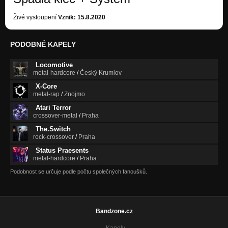
Živé vystoupení
Vznik: 15.8.2020
PODOBNÉ KAPELY
Locomotive
metal-hardcore
/
Český Krumlov
X-Core
metal-rap
/
Znojmo
Atari Terror
crossover-metal
/
Praha
The.Switch
rock-crossover
/
Praha
Status Praesents
metal-hardcore
/
Praha
Podobnost se určuje podle počtu společných fanoušků.
Bandzone.cz