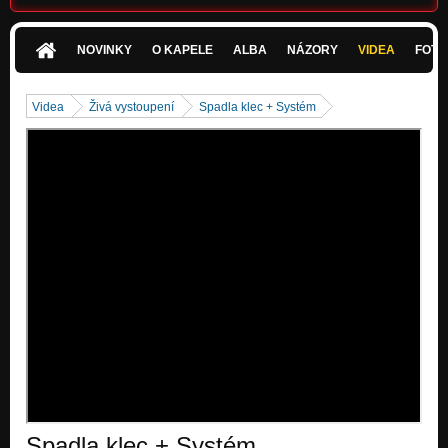
War Game
Nezařazeno
NOVINKY
O KAPELE
ALBA
NÁZORY
VIDEA
FOTK
Názor
Nezařazeno
Videa
Živá vystoupení
Spadla klec + Systém
Nakrm je Olovem
Nezařazeno
Policajt
Nezařazeno
Arachnofobia
Nezařazeno
Spadla klec + Systém