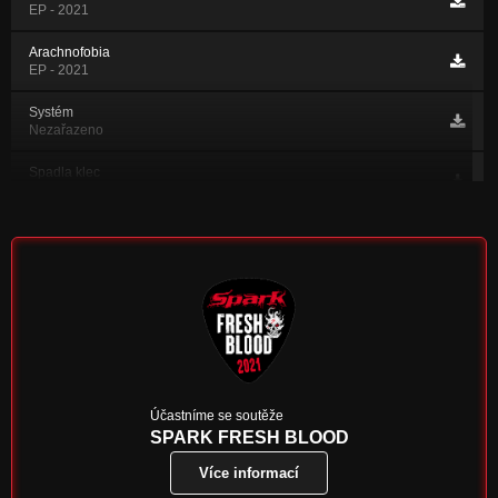
EP - 2021
Arachnofobia
EP - 2021
Systém
Nezařazeno
Spadla klec
Nezařazeno
Sado maso
Nezařazeno
2013
Nezařazeno
Nevinnej
Nezařazeno
Protijed
Účastníme se soutěže
Nezařazeno
SPARK FRESH BLOOD
Více informací
A co dál
Nezařazeno