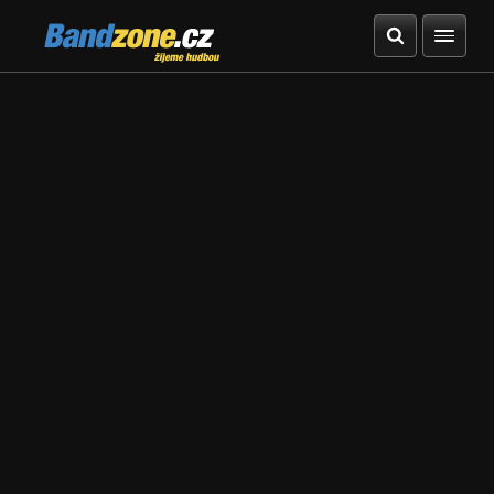
Bandzone.cz
žijeme hudbou