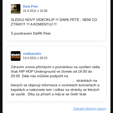
Dark.Pete
22.4.2011 v 10:30
SLEDUJ NOVÝ VIDEOKLIP !!! DARK.PETE - NENÍ CO
ZTRATIT !!! A KOMENTUJ !!!
S pozdravem DaRK.Pete
vrakbaradio
13.4.2011 v 18:15
Zdravím znova přicházím s pozvánkou na vysílání rádia
Vrak HIP HOP Underground ve čtvrtek od 16:00 do
20:00. Dále nás můžete podpořit na
http://www.facebook.com/pages/Radio
… stránkách na
kterých se objevují informace o novinkách koncertech a
kapelách a naleznete tam i odkaz na stránky ze kterých
se vysílá . Díky za přízeň a měj te se Geth Vrak
Zobrazit všechny názory