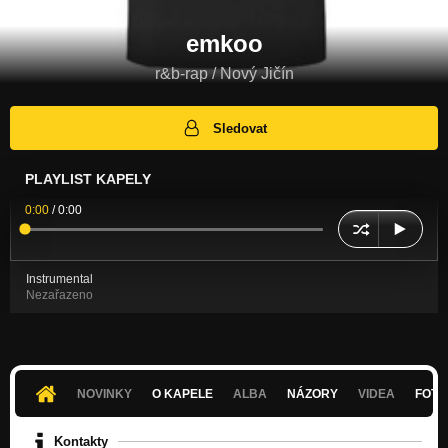
emkoo
r&b-rap / Nový Jičín
Sledovat
PLAYLIST KAPELY
0:00
/
0:00
Instrumental
Nezařazeno
NOVINKY
O KAPELE
ALBA
NÁZORY
VIDEA
FOTK
Kontakty