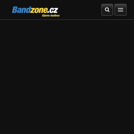
Bandzone.cz
žijeme hudbou