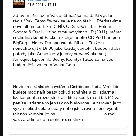
11.5.2011 v 17:11
Zdravím přicházím Vás opět nalákat na další vysílání
rádia Vrak. Tento čtvrtek se je na co těšit ... Představíme
nové album od Elka DENÍK CESTOVATELE, Potom
Sweeto & Ougi - Uz se tomu nevyhnes LP (2011), máme
i ochutnávku od Packeta z chystaného CD Pod Lampou ,
BigDog ft Henry D a spousta dalšího.... Takže si
nenechte ujít v 16:00 jako každej čtvrtek .. Budou i další
pořady jako Gusto který je taky narvaný hitama (
Anticque, Epidemik, Bechy, K.o.nty) Takže se na vás
budem těšit za team Vraku Geth
http://www.facebook.com/Radiovrak
http://www.wix.com/radiovrak/radio
Nově na stránkách chystáme Distribuce Radia Vrak kde
budete moc najít beaty pokud scháníte a to i zdarma i
kzakoupení a rozcestník alb který sou k mání tak též za
peníze i zdarma to jen tak do budoucna . A zároveň je to
výzva pokud děláte beaty nebo jste zrovna něco vydali
tak nás kontaktujte na
vrakbaradio@gmail.com
a rádi
vás zařadíme do našeho rozcestnku .