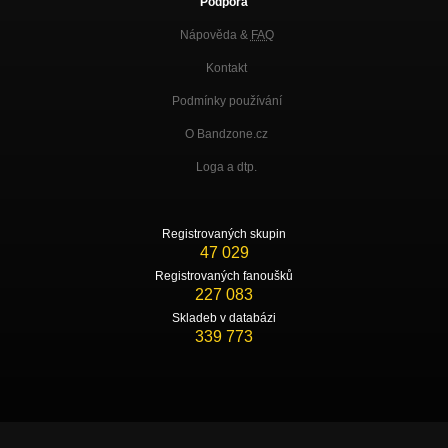
Podpora
Nápověda &
FAQ
Kontakt
Podmínky používání
O Bandzone.cz
Loga a dtp.
Registrovaných skupin
47 029
Registrovaných fanoušků
227 083
Skladeb v databázi
339 773