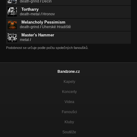
death-grind
/
Děčín
Tortharry
death-metal
/
Hronov
Melancholy Pessimism
death-grind
/
Uherské Hradiště
Master's Hammer
metal
/
Podobnost se určuje podle počtu společných fanoušků.
Bandzone.cz
Kapely
Koncerty
Videa
Fanoušci
Kluby
Soutěže