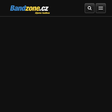
Bandzone.cz
žijeme hudbou