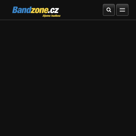
Bandzone.cz
žijeme hudbou