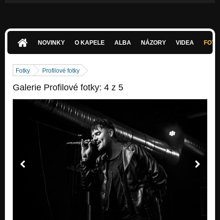
NOVINKY
O KAPELE
ALBA
NÁZORY
VIDEA
FOTK
Fotky
Profilové fotky
Galerie Profilové fotky: 4 z 5