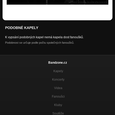
PODOBNÉ KAPELY
K vypsání podobných kapel nemá kapela dost fanoušků.
Podobnost se určuje podle počtu společných fanoušků.
Bandzone.cz
Kapely
Koncerty
Videa
Fanoušci
Kluby
Soutěže