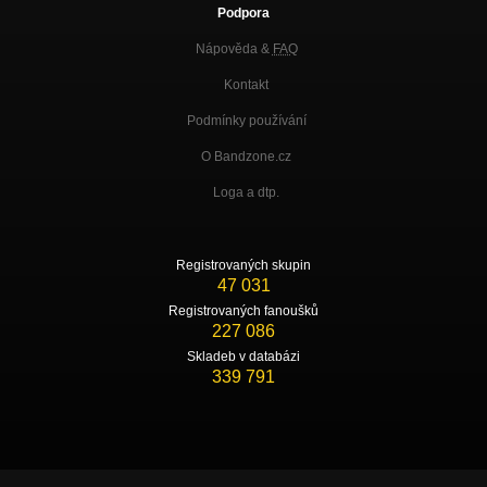
Podpora
Nápověda &
FAQ
Kontakt
Podmínky používání
O Bandzone.cz
Loga a dtp.
Registrovaných skupin
47 031
Registrovaných fanoušků
227 086
Skladeb v databázi
339 791