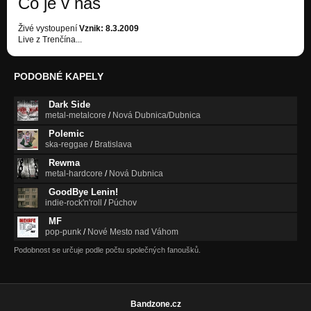
Čo je v nás
Živé vystoupení
Vznik: 8.3.2009
Live z Trenčína...
PODOBNÉ KAPELY
Dark Side
metal-metalcore
/
Nová Dubnica/Dubnica
Polemic
ska-reggae
/
Bratislava
Rewma
metal-hardcore
/
Nová Dubnica
GoodBye Lenin!
indie-rock'n'roll
/
Púchov
MF
pop-punk
/
Nové Mesto nad Váhom
Podobnost se určuje podle počtu společných fanoušků.
Bandzone.cz