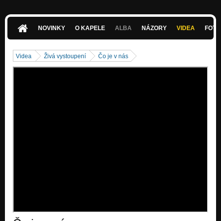
Good day
Nezařazeno
NOVINKY
O KAPELE
ALBA
NÁZORY
VIDEA
FOTK
Strach.....nudil som sa doma a nahral som spev...:)
Nezařazeno
Videa
Živá vystoupení
Čo je v nás
Politikker
Nezařazeno
Nočná vražda
Nezařazeno
Žeby teplý
Nezařazeno
Nevinná vláda---zo skúšky
Nezařazeno