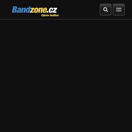
Bandzone.cz
žijeme hudbou