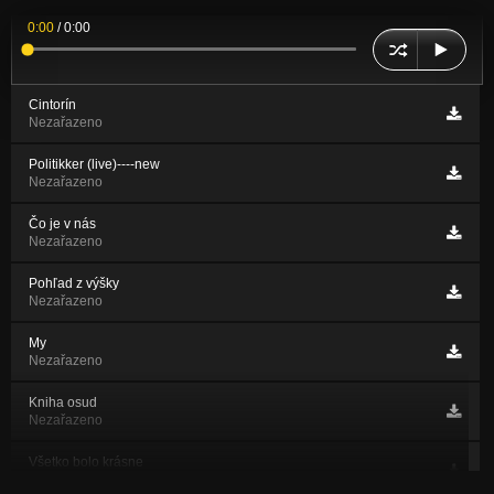
0:00
/
0:00
Cintorín
Nezařazeno
Politikker (live)----new
Nezařazeno
Čo je v nás
Nezařazeno
Pohľad z výšky
Nezařazeno
My
Nezařazeno
Kniha osud
Nezařazeno
Všetko bolo krásne
Nezařazeno