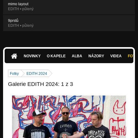
mimo layout
EDITH • půlený
9prstů
EDITH • půlený
NOVINKY
O KAPELE
ALBA
NÁZORY
VIDEA
FOTK
Fotky
EDITH 2024
Galerie EDITH 2024: 1 z 3