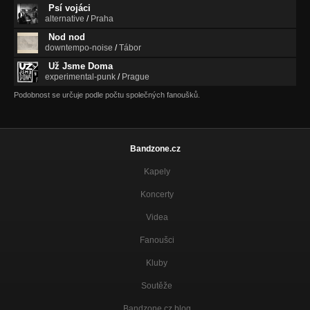
Psí vojáci
alternative
/
Praha
Nod nod
downtempo-noise
/
Tábor
Už Jsme Doma
experimental-punk
/
Prague
Podobnost se určuje podle počtu společných fanoušků.
Bandzone.cz
Kapely
Koncerty
Videa
Fanoušci
Kluby
Soutěže
Bandzone.cz blog