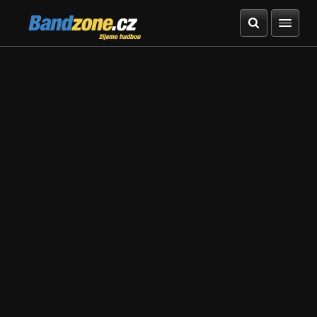
Bandzone.cz
žijeme hudbou