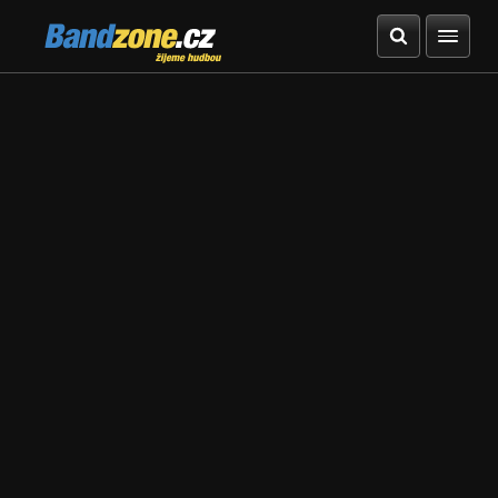
Bandzone.cz
žijeme hudbou