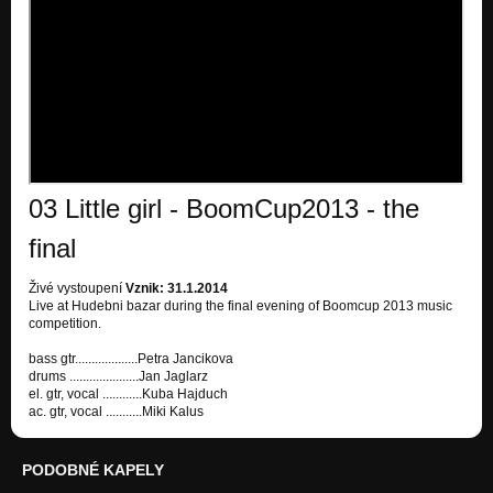
03 Little girl - BoomCup2013 - the
final
Živé vystoupení
Vznik: 31.1.2014
Live at Hudebni bazar during the final evening of Boomcup 2013 music
competition.
bass gtr...................Petra Jancikova
drums .....................Jan Jaglarz
el. gtr, vocal ............Kuba Hajduch
ac. gtr, vocal ...........Miki Kalus
PODOBNÉ KAPELY