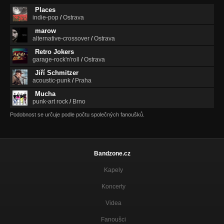
Places
indie-pop
/
Ostrava
marow
alternative-crossover
/
Ostrava
Retro Jokers
garage-rock'n'roll
/
Ostrava
Jiří Schmitzer
acoustic-punk
/
Praha
Mucha
punk-art rock
/
Brno
Podobnost se určuje podle počtu společných fanoušků.
Bandzone.cz
Kapely
Koncerty
Videa
Fanoušci