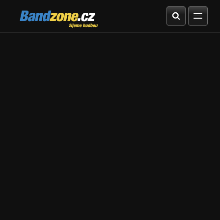
Bandzone.cz
žijeme hudbou