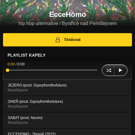
EcceHomo
hip hop-alternative / Bystřice nad Pernštejnem
Sledovat
PLAYLIST KAPELY
0:00
/
0:00
JEZERO (prod. Gypsyfromthefuture)
Nezařazeno
OHEŇ (prod. Gypsyfromthefuture)
Nezařazeno
SABAT (prod. Nevim)
Nezařazeno
ECCEHOMO - Zbraně (2015)