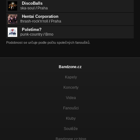
DiscoBalls
ska-soul
/
Praha
Hentai Corporation
thrash-rock'n'roll
/
Praha
Poletíme?
punk-country
/
Brno
Podobnost se určuje podle počtu společných fanoušků.
Bandzone.cz
Kapely
Koncerty
Videa
Fanoušci
Kluby
Soutěže
Bandzone.cz blog