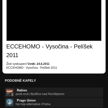
ECCEHOMO - Vysočina - Pelíšek
2011
Živé vystoupení
Vznik: 24.6.2011
ECCEHOMO - Vysočina - Pelíšek 2011
PODOBNÉ KAPELY
Rabies
punk-rock
/
Bystřice nad Pernštejnem
Prago Union
hip hop-alternative
/
Praha