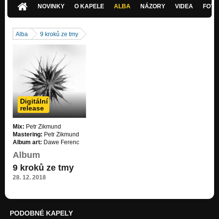
NOVINKY
O KAPELE
ALBA
NÁZORY
VIDEA
FOTK
Alba
9 kroků ze tmy
Digitální
release
Mix:
Petr Zikmund
Mastering:
Petr Zikmund
Album art:
Dawe Ferenc
Album
9 kroků ze tmy
28. 12. 2018
PODOBNÉ KAPELY