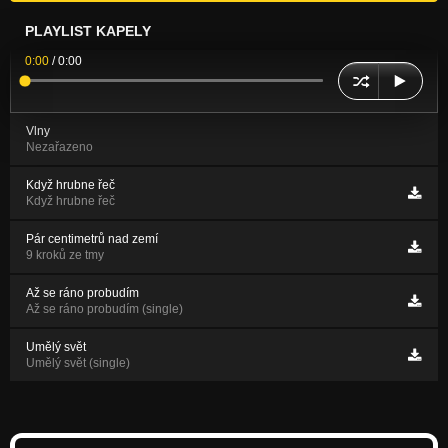
PLAYLIST KAPELY
0:00
/
0:00
Vlny
Nezařazeno
Když hrubne řeč
Když hrubne řeč
Pár centimetrů nad zemí
9 kroků ze tmy
Až se ráno probudím
Až se ráno probudím (single)
Umělý svět
Umělý svět (single)