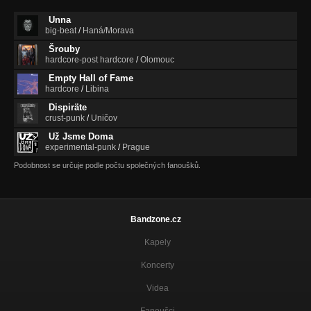
Unna
big-beat
/
Haná/Morava
Šrouby
hardcore-post hardcore
/
Olomouc
Empty Hall of Fame
hardcore
/
Libina
Dispiräte
crust-punk
/
Uničov
Už Jsme Doma
experimental-punk
/
Prague
Podobnost se určuje podle počtu společných fanoušků.
Bandzone.cz
Kapely
Koncerty
Videa