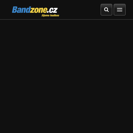
Bandzone.cz
žijeme hudbou