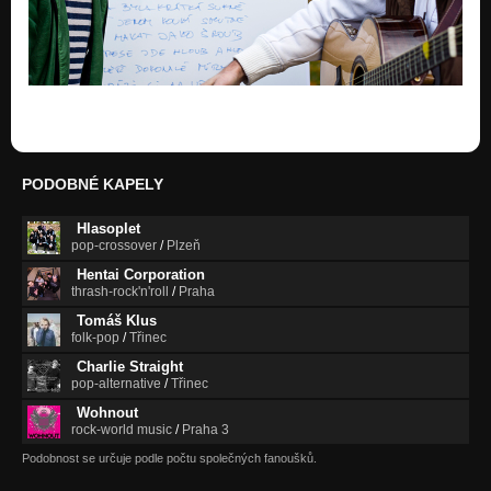
PODOBNÉ KAPELY
Hlasoplet
pop-crossover
/
Plzeň
Hentai Corporation
thrash-rock'n'roll
/
Praha
Tomáš Klus
folk-pop
/
Třinec
Charlie Straight
pop-alternative
/
Třinec
Wohnout
rock-world music
/
Praha 3
Podobnost se určuje podle počtu společných fanoušků.