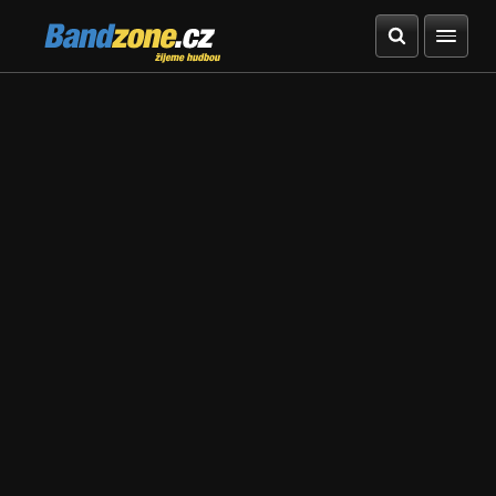
Bandzone.cz
žijeme hudbou