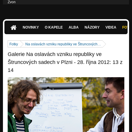
Zvon
Nezařazeno
Hymna pro Viktorku
Nezařazeno
NOVINKY
O KAPELE
ALBA
NÁZORY
VIDEA
FOTK
Fotky
Na oslavách vzniku republiky ve Štruncových…
Galerie Na oslavách vzniku republiky ve
Štruncových sadech v Plzni - 28. října 2012: 13 z
14