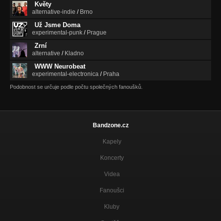
Květy
alternative-indie
/
Brno
Už Jsme Doma
experimental-punk
/
Prague
Zrní
alternative
/
Kladno
WWW Neurobeat
experimental-electronica
/
Praha
Podobnost se určuje podle počtu společných fanoušků.
Bandzone.cz
Kapely
Koncerty
Videa
Fanoušci
Kluby