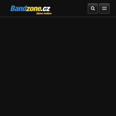
Bandzone.cz
žijeme hudbou