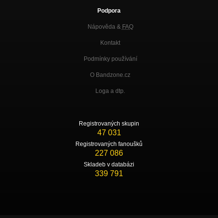
Podpora
Nápověda &
FAQ
Kontakt
Podmínky používání
O Bandzone.cz
Loga a dtp.
Registrovaných skupin
47 031
Registrovaných fanoušků
227 086
Skladeb v databázi
339 791