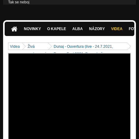
Tak se neboj
Nezařazeno
Touch Me
Nezařazeno
NOVINKY
O KAPELE
ALBA
NÁZORY
VIDEA
FOTK
Wahoo
Nezařazeno
Videa
Živá
Dunaj - Ouvertura (live - 24.7.2021,
vystoupení
PonavaFest 2021, Brno - Luž