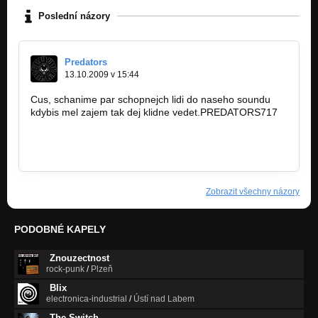
Poslední názory
Predators
13.10.2009 v 15:44
Cus, schanime par schopnejch lidi do naseho soundu
kdybis mel zajem tak dej klidne vedet.PREDATORS717
www.predators.717.cz
www.freetekno.cz/predators
Zobrazit všechny názory
PODOBNÉ KAPELY
Znouzectnost
rock-punk
/
Plzeň
Blix
electronica-industrial
/
Ústí nad Labem
The.Switch