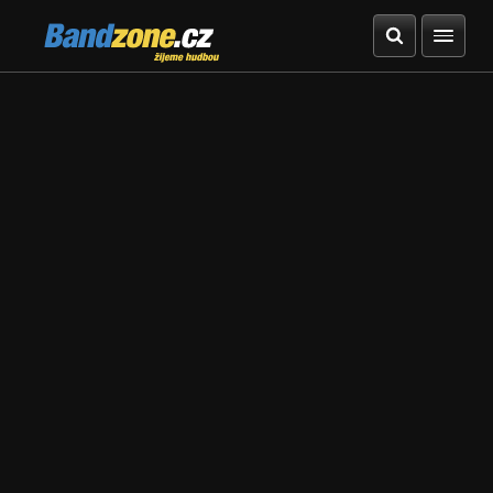
Bandzone.cz
žijeme hudbou