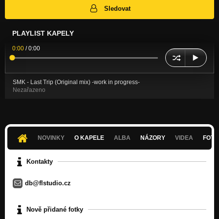
Sledovat
PLAYLIST KAPELY
0:00
/
0:00
SMK - Last Trip (Original mix) -work in progress-
Nezařazeno
NOVINKY
O KAPELE
ALBA
NÁZORY
VIDEA
FOTK
Kontakty
db@flstudio.cz
Nově přidané fotky