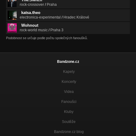
rock-crossover
/
Praha
katsa.theo
electronica-experimental
/
Hradec Králové
Wohnout
rock-world music
/
Praha 3
Podobnost se určuje podle počtu společných fanoušků.
Bandzone.cz
Kapely
Koncerty
Videa
Fanoušci
Kluby
Soutěže
Bandzone.cz blog