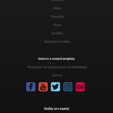
Koncerty
sneci-pohoda - 2008
Videa
Nezařazeno
Fanoušci
Kluby
Soutěže
Bandzone.cz blog
Inzerce a ostatní projekty
Rezervace top promo pozice na homepage
Inzerce
Služby pro kapely