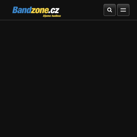
Bandzone.cz
žijeme hudbou