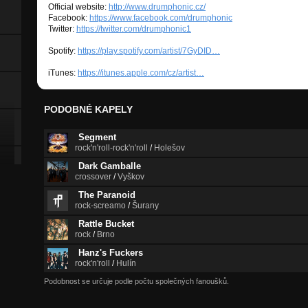
Official website:
http://www.drumphonic.cz/
Facebook:
https://www.facebook.com/drumphonic
Twitter:
https://twitter.com/drumphonic1
Spotify:
https://play.spotify.com/artist/7GyDID…
iTunes:
https://itunes.apple.com/cz/artist…
PODOBNÉ KAPELY
Segment
rock'n'roll-rock'n'roll
/
Holešov
Dark Gamballe
crossover
/
Vyškov
The Paranoid
rock-screamo
/
Šurany
Rattle Bucket
rock
/
Brno
Hanz's Fuckers
rock'n'roll
/
Hulín
Podobnost se určuje podle počtu společných fanoušků.