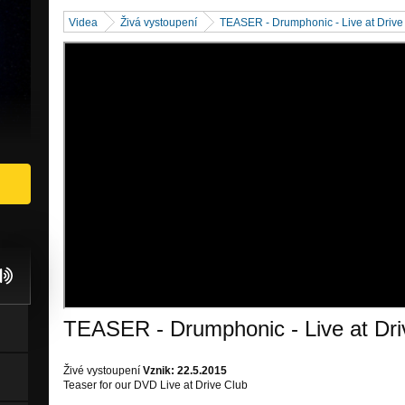
Videa
Živá vystoupení
TEASER - Drumphonic - Live at Drive
TEASER - Drumphonic - Live at Dri
Živé vystoupení
Vznik: 22.5.2015
Teaser for our DVD Live at Drive Club