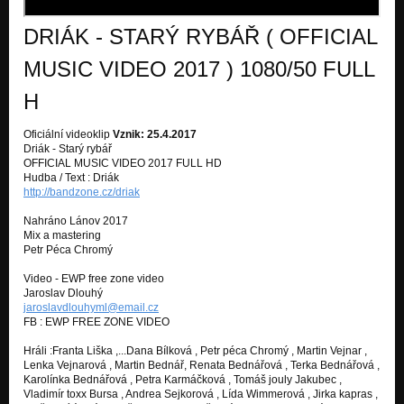
Tvrdá Realita
DRIÁK - STARÝ RYBÁŘ ( OFFICIAL
Nekonečný Seriál (Tvrdá Realita 2015)
Tvrdá Realita
MUSIC VIDEO 2017 ) 1080/50 FULL
Veselé Vánoce (Tvrdá Realita 2015)
H
Tvrdá Realita
Oficiální videoklip
Vznik: 25.4.2017
Orbis Pictus (Tvrdá Realita 2015)
Driák - Starý rybář
Tvrdá Realita
OFFICIAL MUSIC VIDEO 2017 FULL HD
Hudba / Text : Driák
Děti a Hrdinové
http://bandzone.cz/driak
Tvrdá Realita
Nahráno Lánov 2017
Politik - SINGL 2013
Mix a mastering
Nezařazeno
Petr Péca Chromý
Video - EWP free zone video
Špinavej Titanic (Cover Malomocnost prázdnoty)
Jaroslav Dlouhý
Nezařazeno
jaroslavdlouhyml@email.cz
FB : EWP FREE ZONE VIDEO
Kravál kolem sebe (CD Kam to saháš! 2012)
Nezařazeno
Hráli :Franta Liška ,...Dana Bílková , Petr péca Chromý , Martin Vejnar ,
Lenka Vejnarová , Martin Bednář, Renata Bednářová , Terka Bednářová ,
Karolínka Bednářová , Petra Karmáčková , Tomáš jouly Jakubec ,
Modelka (CD Kam to saháš! 2012)
Vladimír toxx Bursa , Andrea Sejkorová , Lída Wimmerová , Jirka kapras ,
Nezařazeno