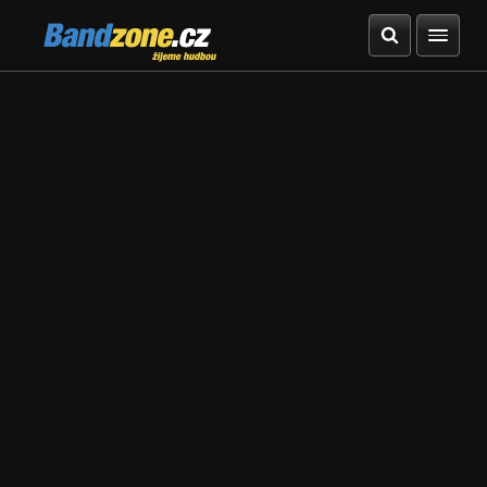
Bandzone.cz
žijeme hudbou