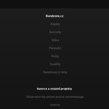
Dříví (CD Kam to saháš! 2012)
Nezařazeno
Bandzone.cz
Sen (CD Kam to saháš! 2012)
Nezařazeno
Kapely
Beranice (CD Kam to saháš! 2012)
Koncerty
Nezařazeno
Videa
Život není žádnej med (CD Kam to saháš! 2012)
Nezařazeno
Fanoušci
Můj kámoš sklenice (CD Drobný za milion 2010)
Kluby
Nezařazeno
Soutěže
Retro song (CD Drobný za milion 2010)
Bandzone.cz blog
Nezařazeno
Špatec (CD Drobný za milion 2010)
Nezařazeno
Inzerce a ostatní projekty
Komunistická (CD Drobný za milion 2010)
Rezervace top promo pozice na homepage
Nezařazeno
Inzerce