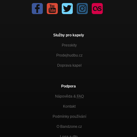
Služby pro kapely
Presskity
Prodejhudbu.cz
Doprava kapel
Podpora
Nápověda &
FAQ
Kontakt
Podmínky používání
O Bandzone.cz
Loga a dtp.