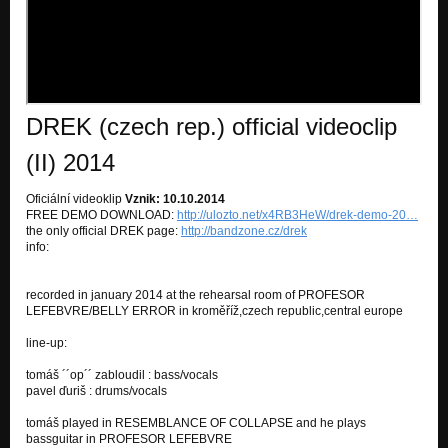
intro -techtle mechtle
Nezařazeno
intro - pánbůh je přísnej na vochmelky
Nezařazeno
DREK (czech rep.) official videoclip
intro - vidal sassoon
Nezařazeno
(II) 2014
intro - střelit do hlavy
Oficiální videoklip
Vznik: 10.10.2014
Nezařazeno
FREE DEMO DOWNLOAD:
http://ulozto.net/x4RB3HeW/drek-demo-20…
the only official DREK page:
http://bandzone.cz/drek
intro - těžká brána
info:
Nezařazeno
recorded in january 2014 at the rehearsal room of PROFESOR
LEFEBVRE/BELLY ERROR in kroměříž,czech republic,central europe
line-up:
tomáš ´´op´´ zabloudil : bass/vocals
pavel ďuriš : drums/vocals
tomáš played in RESEMBLANCE OF COLLAPSE and he plays
bassguitar in PROFESOR LEFEBVRE