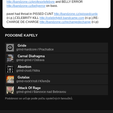
http://bandzone.cz/profesorlefebvre
and BELLY ERROR
http://bandzone.cz/bellyerror
on bass.
pavel had throat in PISSED CUNT
http://bandzone.cz/xpissedcuntx
(r.i.p.),CELEBRITY KILL
http://celebritykill.bandcamp.com
(r.i.p.),RE-
CHARGE DE-CHARGE
http://bandzone.cz/rechargedecharge
(r.i.p)
PODOBNÉ KAPELY
Gride
grind-hardcore
/
Prachatice
Carnal Diafragma
grind-grind
/
Ostrava
Abortion
grind-crust
/
Nitra
Gutalax
grind-rock'n'roll
/
Křemže
Attack Of Rage
grind-grind
/
Bánovce nad Bebravou
Podobnost se určuje podle počtu společných fanoušků.