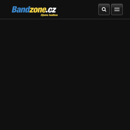
Bandzone.cz
žijeme hudbou