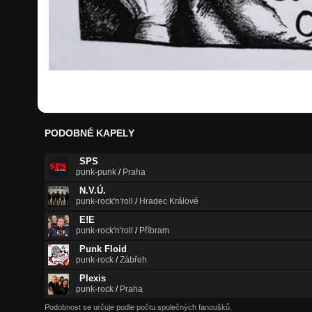
PODOBNÉ KAPELY
SPS
punk-punk
/
Praha
N.V.Ú.
punk-rock'n'roll
/
Hradec Králové
E!E
punk-rock'n'roll
/
Příbram
Punk Floid
punk-rock
/
Zábřeh
Plexis
punk-rock
/
Praha
Podobnost se určuje podle počtu společných fanoušků.