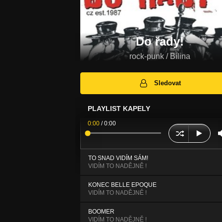
Do řady!
rock-punk / Bílina
Sledovat
PLAYLIST KAPELY
0:00
/
0:00
TO SNAD VIDÍM SÁM!
VIDÍM TO NADĚJNĚ !
KONEC BELLE EPOQUE
VIDÍM TO NADĚJNĚ !
BOOMER
VIDÍM TO NADĚJNĚ !