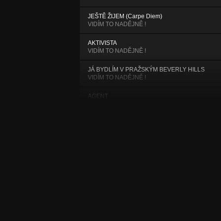
JEŠTĚ ŽIJEM (Carpe Diem)
VIDÍM TO NADĚJNĚ !
AKTIVISTA
VIDÍM TO NADĚJNĚ !
JÁ BYDLÍM V PRAŽSKÝM BEVERLY HILLS
VIDÍM TO NADĚJNĚ !
AGENT
VIDÍM TO NADĚJNĚ !
Veliký kulový (Myslím to upřímně)
MYSLÍM TO UPŘÍMNĚ-reedice(CD2014)
Uctivý služebník (Myslím to upřímně)
MYSLÍM TO UPŘÍMNĚ-reedice(CD2014)
Ruská realita (Amnestie)
AMNESTIE-reedice(CD1995)
Co jsi víc čekal? (Neber to osobně)
NEBER TO OSOBNĚ-reedice(CD2005)