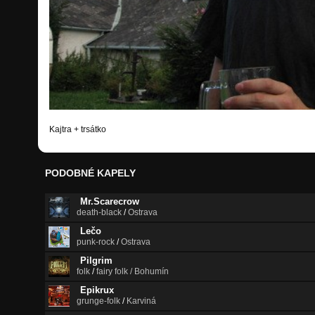
Kajtra + trsátko
PODOBNÉ KAPELY
Mr.Scarecrow
death-black
/
Ostrava
Lečo
punk-rock
/
Ostrava
Pilgrim
folk
/
fairy folk / Bohumín
Epikrux
grunge-folk
/
Karviná