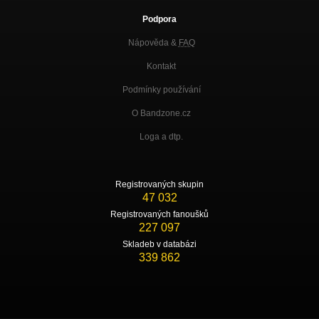
Podpora
Nápověda &
FAQ
Kontakt
Podmínky používání
O Bandzone.cz
Loga a dtp.
Registrovaných skupin
47 032
Registrovaných fanoušků
227 097
Skladeb v databázi
339 862