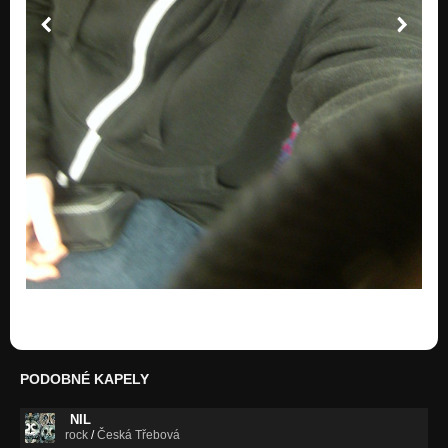
PODOBNÉ KAPELY
NIL
rock
/
Česká Třebová