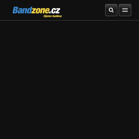
Bandzone.cz
žijeme hudbou