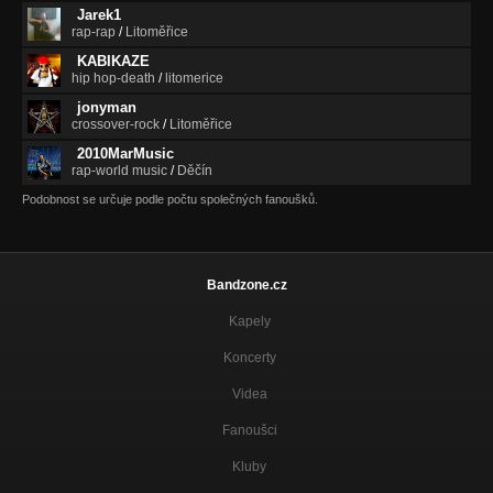
Jarek1
rap-rap
/
Litoměřice
KABIKAZE
hip hop-death
/
litomerice
jonyman
crossover-rock
/
Litoměřice
2010MarMusic
rap-world music
/
Děčín
Podobnost se určuje podle počtu společných fanoušků.
Bandzone.cz
Kapely
Koncerty
Videa
Fanoušci
Kluby