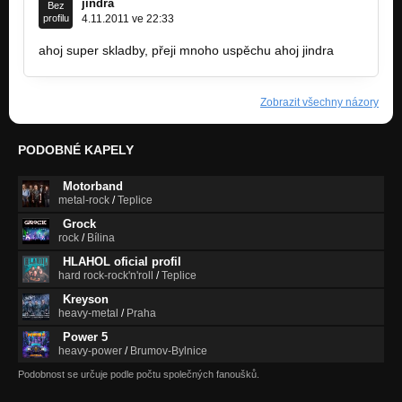
jindra
Bez
profilu
4.11.2011 ve 22:33
ahoj super skladby, přeji mnoho uspěchu ahoj jindra
Zobrazit všechny názory
PODOBNÉ KAPELY
Motorband
metal-rock
/
Teplice
Grock
rock
/
Bílina
HLAHOL oficial profil
hard rock-rock'n'roll
/
Teplice
Kreyson
heavy-metal
/
Praha
Power 5
heavy-power
/
Brumov-Bylnice
Podobnost se určuje podle počtu společných fanoušků.