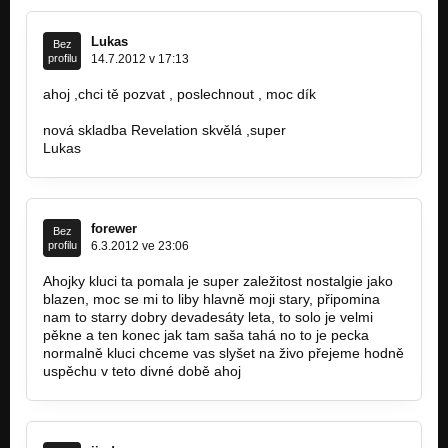
Lukas
Bez
profilu
14.7.2012 v 17:13
ahoj ,chci tě pozvat , poslechnout , moc dík
http://bandzone.cz/thorax
nová skladba Revelation skvělá ,super
Lukas
forewer
Bez
profilu
6.3.2012 ve 23:06
Ahojky kluci ta pomala je super zaležitost nostalgie jako
blazen, moc se mi to liby hlavně moji stary, připomina
nam to starry dobry devadesáty leta, to solo je velmi
pěkne a ten konec jak tam saša tahá no to je pecka
normalně kluci chceme vas slyšet na živo přejeme hodně
uspěchu v teto divné době ahoj