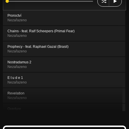
Proroctví
Nezařazeno
Chains - feat. Ralf Scheepers (Primal Fear)
Nezařazeno
Prophecy - feat. Raphael Gazal (Brasil)
Nezařazeno
Nostradamus 2
Nezařazeno
E t u d e 1
Nezařazeno
Revelation
Nezařazeno
Overture
Nezařazeno
Scházíš mi