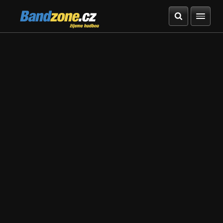
Bandzone.cz
žijeme hudbou