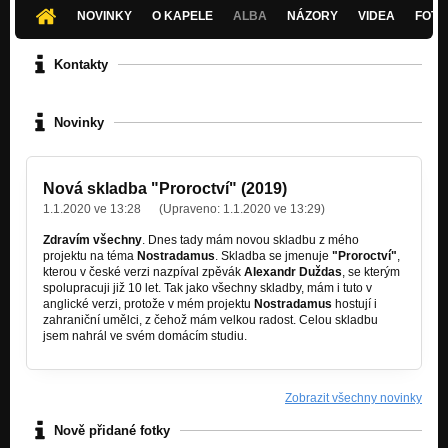
Nezařazeno
NOVINKY
O KAPELE
ALBA
NÁZORY
VIDEA
FOTK
Víš jak žít
Nezařazeno
Kontakty
Heavy Metal
Nezařazeno
Novinky
Sen
Nezařazeno
Nová skladba "Proroctví" (2019)
Dreams
1.1.2020 ve 13:28
(Upraveno:
1.1.2020 ve 13:29
)
Nezařazeno
Zdravím všechny
. Dnes tady mám novou skladbu z mého
Good Morning
projektu na téma
Nostradamus
. Skladba se jmenuje
"Proroctví"
,
Nezařazeno
kterou v české verzi nazpíval zpěvák
Alexandr Duždas
, se kterým
spolupracuji již 10 let. Tak jako všechny skladby, mám i tuto v
anglické verzi, protože v mém projektu
Nostradamus
hostují i
Prelude - Strings and bass
zahraniční umělci, z čehož mám velkou radost. Celou skladbu
Nezařazeno
jsem nahrál ve svém domácím studiu.
Zobrazit všechny novinky
Nově přidané fotky