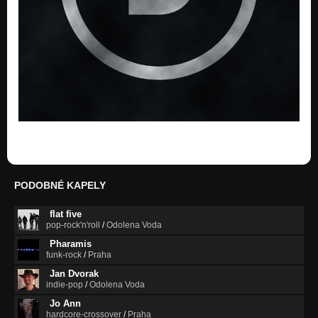
PODOBNÉ KAPELY
flat five
pop-rock'n'roll
/
Odolena Voda
Pharamis
funk-rock
/
Praha
Jan Dvorak
indie-pop
/
Odolena Voda
Jo Ann
hardcore-crossover
/
Praha