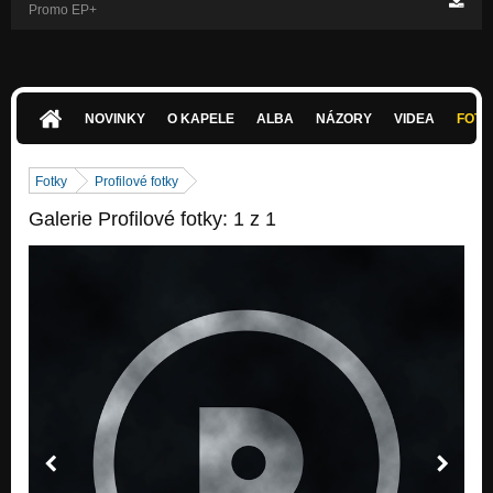
Promo EP+
NOVINKY
O KAPELE
ALBA
NÁZORY
VIDEA
FOTK
Fotky
Profilové fotky
Galerie Profilové fotky: 1 z 1