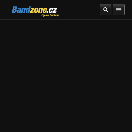
Bandzone.cz
žijeme hudbou