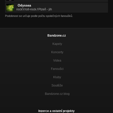
Odyssea
rock'n'roll-rock
/
Plzeň - jih
Podobnost se určuje podle počtu společných fanoušků.
Bandzone.cz
Kapely
Koncerty
Videa
Fanoušci
Kluby
Soutěže
Bandzone.cz blog
Inzerce a ostatní projekty