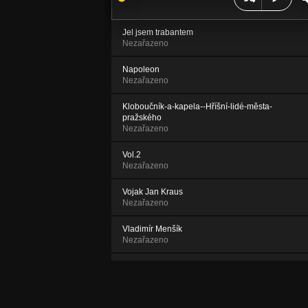
Jel jsem trabantem
Nezařazeno
Napoleon
Nezařazeno
Kloboučník-a-kapela--Hříšní-lidé-města-
pražského
Nezařazeno
Vol.2
Nezařazeno
Vojak Jan Kraus
Nezařazeno
Vladimír Menšík
Nezařazeno
Progresivní Překlyžka
Nezařazeno
Stalin