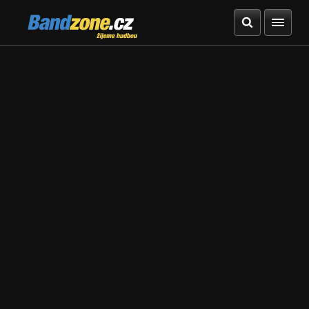
Bandzone.cz
žijeme hudbou