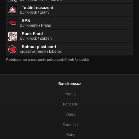
Totální nasazení
punk-rock
/
Slaný
SPS
punk-punk
/
Praha
Punk Floid
punk-rock
/
Zábřeh
Kohout plaší smrt
crossover-punk
/
Liberec
Podobnost se určuje podle počtu společných fanoušků.
Bandzone.cz
Kapely
Koncerty
Videa
Fanoušci
Kluby