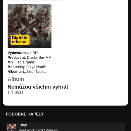
Amsterdam
Všechno máme před sebou
Církev 2014
Všechno máme před sebou
Dáma v úpletu
Digitální
Všechno máme před sebou
release
V neděli ráno
Vydavatelství:
DIY
Všechno máme před sebou
Producent:
Divoký Sny MF
Mix:
Fedja Nanič
Proč (live Znojmo cca.1993)
Mastering:
Fedja Nanič
Nezařazeno
Album art:
Josef Švejda
Album
Smrt (live Znojmo cca.1993)
Nemůžou všichni vyhrát
Nezařazeno
1. 7. 2023
Církev (live Znojmo cca.1993)
Nezařazeno
Tvý voči lžou (live Znojmo cca.1993)
PODOBNÉ KAPELY
Nezařazeno
E!E
punk-rock'n'roll
/
Příbram