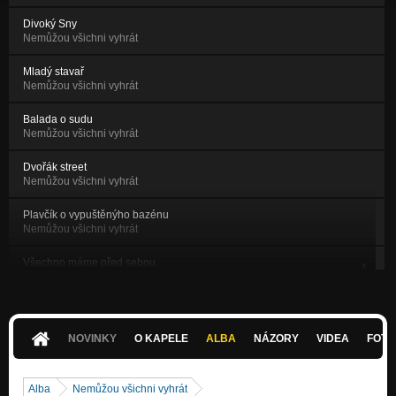
Divoký Sny
Nemůžou všichni vyhrát
Mladý stavař
Nemůžou všichni vyhrát
Balada o sudu
Nemůžou všichni vyhrát
Dvořák street
Nemůžou všichni vyhrát
Plavčík o vypuštěnýho bazénu
Nemůžou všichni vyhrát
Všechno máme před sebou
Všechno máme před sebou
Hříšník číšník
Všechno máme před sebou
NOVINKY
O KAPELE
ALBA
NÁZORY
VIDEA
FOTK
Rejžek
Všechno máme před sebou
Alba
Nemůžou všichni vyhrát