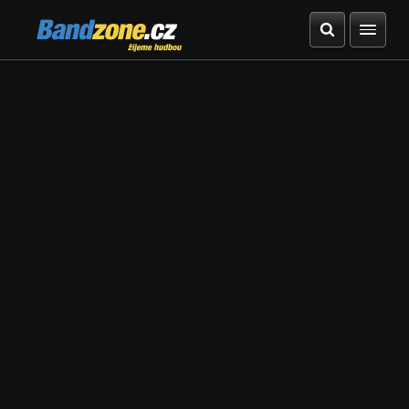
Bandzone.cz
žijeme hudbou