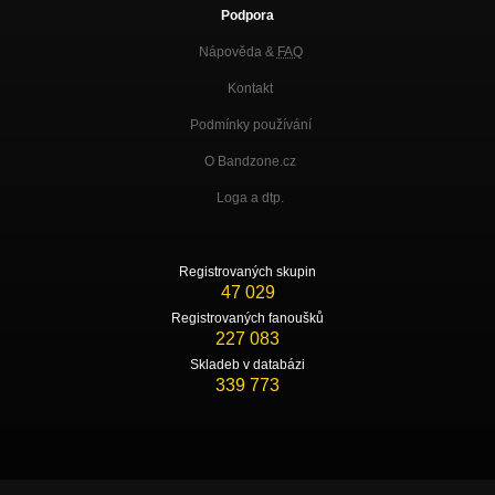
Podpora
Nápověda &
FAQ
Kontakt
Podmínky používání
O Bandzone.cz
Loga a dtp.
Registrovaných skupin
47 029
Registrovaných fanoušků
227 083
Skladeb v databázi
339 773