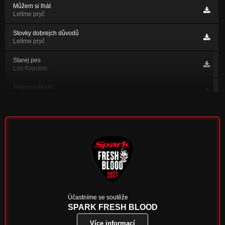
Můžem si lhát
Letíme pryč
Stovky dobrejch důvodů
Letíme pryč
Starej pes
Los Kopulos
Pětaosmdesát
Letíme pryč
Sněhový sáně
Los Kopulos
Skleněný holky
Los Kopulos
Los Kopulos
Los Kopulos
Svědomí
Účastníme se soutěže
Nezařazeno
SPARK FRESH BLOOD
Více informací
Krok sun krok - SINGL 2021