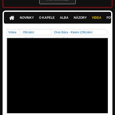
Nezařazeno
Chlapskej svět
Nezařazeno
NOVINKY
O KAPELE
ALBA
NÁZORY
VIDEA
FOTK
Co má bejt
Nezařazeno
Videa
Oficiální
Divá Bára - Klekni (Oficiální
videoklipy
videoklip)
Stejnej strach
Nezařazeno