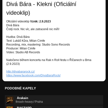
Divá Bára - Klekni (Oficiální
videoklip)
Oficiální videoklip
Vznik: 2.9.2023
Divá Bára
Čistý rock. Nic víc, ale zatraceně nic míň!
Hudba: Divá Bára
Text: Lukáš Kůra, Milan Cimfe
Recording, mix, mastering: Studio Sono Records
Producer: Milan Cimfe
Video: Studio AB Records
Natočeno během koncertu na Rak n Roll festu v Říčanech u Brna
(2.9.2023)
http://divabararock.cz/
https://www.facebook.com/DivaBaraRock/
PODOBNÉ KAPELY
Arakain
thrash-heavy
/
Praha