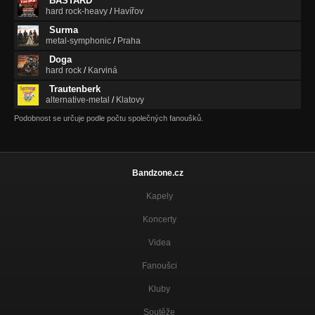
BASTARD
hard rock-heavy
/
Havířov
Surma
metal-symphonic
/
Praha
Doga
hard rock
/
Karviná
Trautenberk
alternative-metal
/
Klatovy
Podobnost se určuje podle počtu společných fanoušků.
Bandzone.cz
Kapely
Koncerty
Videa
Fanoušci
Kluby
Soutěže