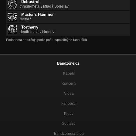
Debustrol
thrash-metal
/
Mladá Boleslav
Master's Hammer
metal
/
Tortharry
death-metal
/
Hronov
Podobnost se určuje podle počtu společných fanoušků.
Bandzone.cz
Kapely
Koncerty
Videa
Fanoušci
Kluby
Soutěže
Bandzone.cz blog