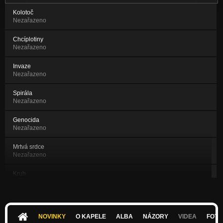
Kolotoč
Nezařazeno
Chcíplotiny
Nezařazeno
Invaze
Nezařazeno
Spirála
Nezařazeno
Genocida
Nezařazeno
Mrtvá srdce
Nezařazeno
Kruh
Nezařazeno
Nepřichází v úvahu
Nezařazeno
NOVINKY
O KAPELE
ALBA
NÁZORY
VIDEA
FOTK