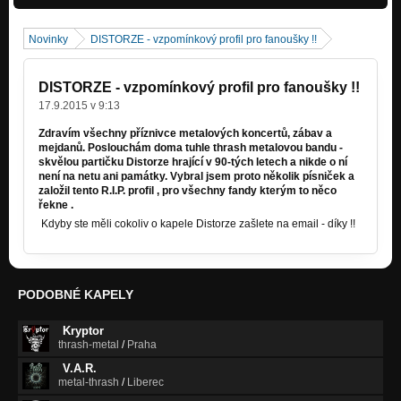
Kokotina
Nezařazeno
Novinky
DISTORZE - vzpomínkový profil pro fanoušky !!
Chandra - písnička česká
Nezařazeno
DISTORZE - vzpomínkový profil pro fanoušky !!
Chandra - The spleen
17.9.2015 v 9:13
Nezařazeno
Zdravím všechny příznivce metalových koncertů, zábav a
mejdanů. Poslouchám doma tuhle thrash metalovou bandu -
skvělou partičku Distorze hrající v 90-tých letech a nikde o ní
není na netu ani památky. Vybral jsem proto několik písniček a
založil tento R.I.P. profil , pro všechny fandy kterým to něco
řekne .
Kdyby ste měli cokoliv o kapele Distorze zašlete na email - díky !!
PODOBNÉ KAPELY
Kryptor
thrash-metal
/
Praha
V.A.R.
metal-thrash
/
Liberec