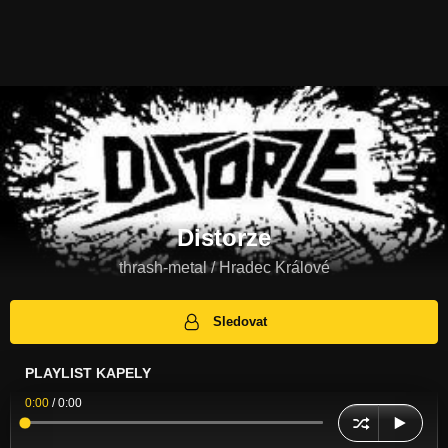
Distorze
thrash-metal / Hradec Králové
Sledovat
PLAYLIST KAPELY
0:00
/
0:00