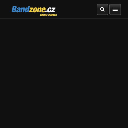
Bandzone.cz
žijeme hudbou