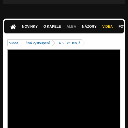
NOVINKY
O KAPELE
ALBA
NÁZORY
VIDEA
FOTK
Videa
Živá vystoupení
14.5 Exit Jen já