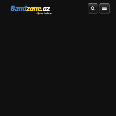
Bandzone.cz
žijeme hudbou