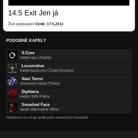
14.5 Exit Jen já
Živé vystoupení
Vznik: 17.5.2011
PODOBNÉ KAPELY
X-Core
metal-rap
/
Znojmo
Locomotive
metal-hardcore
/
Český Krumlov
Atari Terror
crossover-metal
/
Praha
Diphteria
metal
/
666 Praha
Smashed Face
death-alternative
/
Brno
Podobnost se určuje podle počtu společných fanoušků.