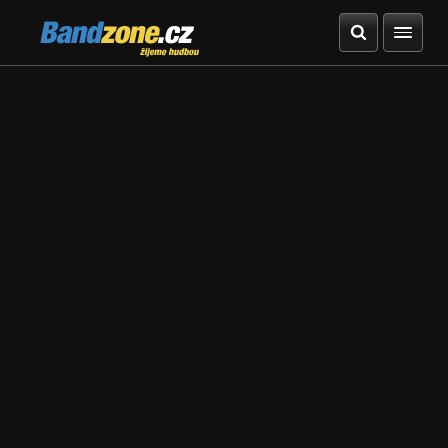
Bandzone.cz
žijeme hudbou