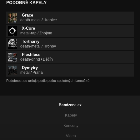
PODOBNÉ KAPELY
Grace
death-metal
/
Hranice
X-Core
metal-rap
/
Znojmo
Tortharry
death-metal
/
Hronov
Fleshless
death-grind
/
Děčín
Dymytry
metal
/
Praha
Podobnost se určuje podle počtu společných fanoušků.
Bandzone.cz
Kapely
Koncerty
Videa