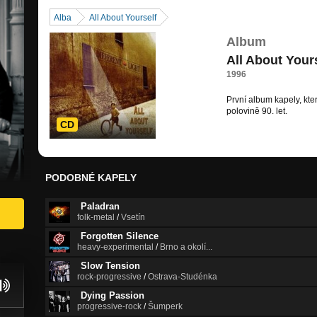
Alba
All About Yourself
Album
All About Your
1996
První album kapely, kte
polovině 90. let.
CD
PODOBNÉ KAPELY
Paladran
folk-metal
/
Vsetín
Forgotten Silence
heavy-experimental
/
Brno a okolí...
Slow Tension
rock-progressive
/
Ostrava-Studénka
Dying Passion
progressive-rock
/
Šumperk