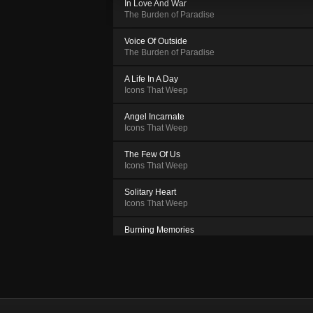
In Love And War
The Burden of Paradise
Voice Of Outside
The Burden of Paradise
A Life In A Day
Icons That Weep
Angel Incarnate
Icons That Weep
The Few Of Us
Icons That Weep
Solitary Heart
Icons That Weep
Burning Memories
All About Yourself