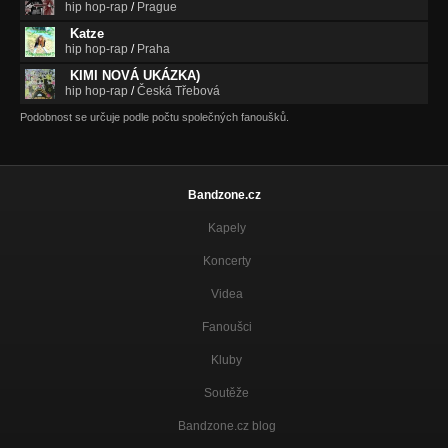
hip hop-rap
/
Prague
Katze
hip hop-rap
/
Praha
KIMI NOVÁ UKÁZKA)
hip hop-rap
/
Česká Třebová
Podobnost se určuje podle počtu společných fanoušků.
Bandzone.cz
Kapely
Koncerty
Videa
Fanoušci
Kluby
Soutěže
Bandzone.cz blog