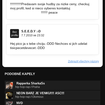
!!!!!!!!!!!!Predavam svoje hudby za nizke ceny, checkuj
moj profil, ked si nieco vyberes kontaktuj
beabob@centrum.sk
!!!!!!! peace
S.E.E.D.Y :-D
Bez
profilu
7.7.2010 ve 23:32
Hej pico ja s tebe chciju.-DDD Nechces si jich udelat
tisicpecetdevecet:-DDD
Zobrazit všechny názory
PODOBNÉ KAPELY
Rapperka SharkaSs
hip hop-rap
/
Praha
NEON BARZ JE VENKU!!!! ASC!!!
hip hop-rap
/
Olomouc
NVD