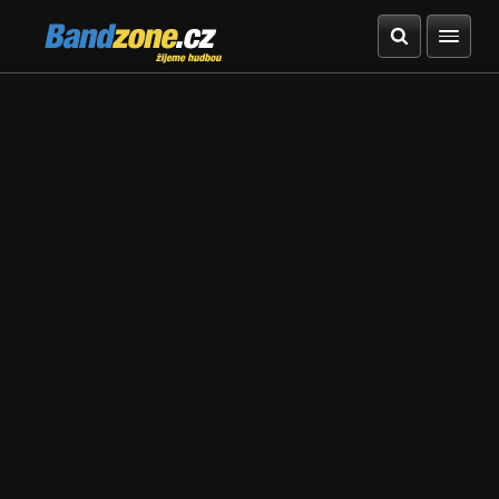
Bandzone.cz
žijeme hudbou