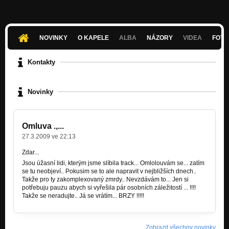
NOVINKY
O KAPELE
ALBA
NÁZORY
VIDEA
FOTK
Kontakty
Novinky
Omluva .,...
27.3.2009 ve 22:13
Zdar...
Jsou úžasní lidi, kterým jsme slíbila track... Omlolouvám se... zatím
se tu neobjeví.. Pokusim se to ale napravit v nejbližších dnech..
Takže pro ty zakomplexovaný zmrdy.. Nevzdávám to... Jen si
potřebuju pauzu abych si vyřešila pár osobních záležitostí ... !!!!
Takže se neradujte.. Já se vrátím... BRZY !!!!!
Zobrazit všechny novinky