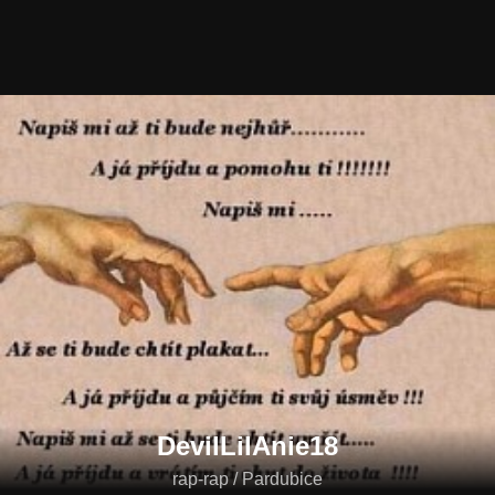
DevilLilAnie18
rap-rap / Pardubice