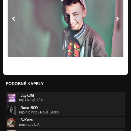
PODOBNÉ KAPELY
Jayk3M
rap
/
Nový Jičín
Nasa BOY
rap-hip hop
/
Nové Sedlo
S-Kore
pop-rap
/
L.A.