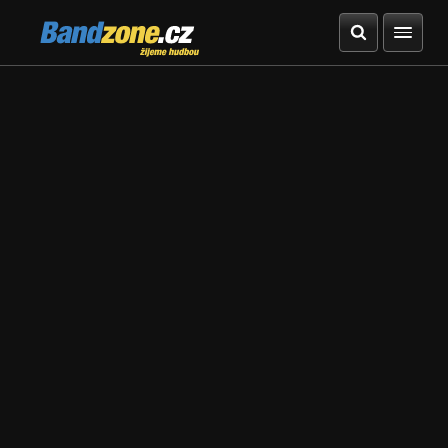
Bandzone.cz
žijeme hudbou