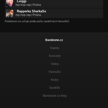
Luiggi
hip hop-rap
/
Praha
Rapperka SharkaSs
hip hop-rap
/
Praha
Podobnost se určuje podle počtu společných fanoušků.
Bandzone.cz
Kapely
Koncerty
Videa
Fanoušci
Kluby
Soutěže
Bandzone.cz blog