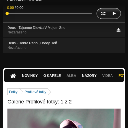
0:00
/
0:00
Deus - Tajomné Dievča V Mojom Sne
Nezařazeno
Deus - Dobre Rano , Dobry Deň
Nezařazeno
NOVINKY
O KAPELE
ALBA
NÁZORY
VIDEA
FOTK
Fotky
Profilové fotky
Galerie Profilové fotky: 1 z 2