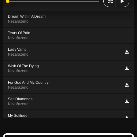
Dream Within A Dream
Nezařazeno
Tears Of Pain
Nezařazeno
Lady Vamp
Nezařazeno
Wish Of The Dying
Nezařazeno
For God And My Country
Nezařazeno
Salt Diamonds
Nezařazeno
My Solitude
Nezařazeno
Trephination