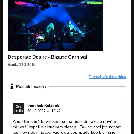
Desperate Desire - Bizarre Carnival
Vznik: 12.3.2015
Zobrazit všechna videa
Poslední názory
františek Kalábek
Bez
profilu
30.12.2022 ve 12:47
Ahoj dinosauři bavili jsme se na poslední akci o novém
cd, vaší kapeli v aktuálním složení. Tak se chci jen zeptat
jestli by nebyl nějaký vzorek,a popřípadě kde bich si jej