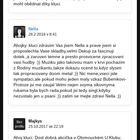
mohl obědnat díky kluci.
Nella
26.2.2018 v 8:41
Ahojky..kluci zdravim Vas jsem Nella a prave jsem si
proposlechla Vase skladby,velmi Dekuji za fascinuji
dotek.,a zaroven temne a presto prosvicene zpracovani
vasi hudby :)) Muziku jako takovou mam v krvi pochazim
z Rodiny muzikantu,takze dokazu ocenit to,kdyz slysim
tak propracovany doom metal ;)) Nic mene,vseci jste
sympataci,ale pokud mohu jeden maly vzkaz Bubenikovi-
Protoze jsi me zaujal Velmi nejen svyma sikovnyma
rukama byla bych rada,pokud jsi tedy singl,kdyby
nezustalo jen u psani ;)) zatim se mejte zdravi Nella ;))
Majkys
Bez
profilu
25.10.2017 ve 22:19
Ahoj kluci. Dost dobrá akcička v Olomouckém U Klubu.