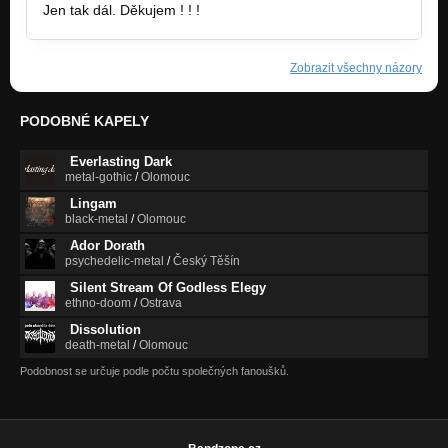
Jen tak dál. Děkujem ! ! !
Zobrazit všechny názory
PODOBNÉ KAPELY
Everlasting Dark
metal-gothic
/
Olomouc
Lingam
black-metal
/
Olomouc
Ador Dorath
psychedelic-metal
/
Český Těšín
Silent Stream Of Godless Elegy
ethno-doom
/
Ostrava
Dissolution
death-metal
/
Olomouc
Podobnost se určuje podle počtu společných fanoušků.