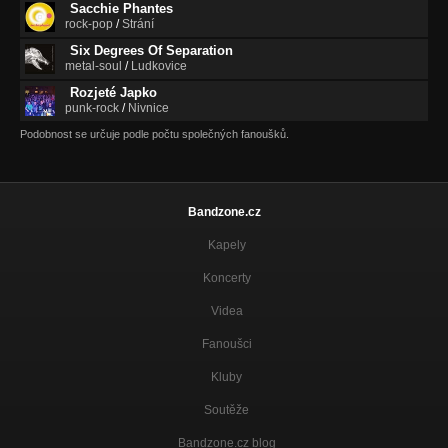
Sacchie Phantes
rock-pop
/
Strání
Six Degrees Of Separation
metal-soul
/
Ludkovice
Rozjeté Japko
punk-rock
/
Nivnice
Podobnost se určuje podle počtu společných fanoušků.
Bandzone.cz
Kapely
Koncerty
Videa
Fanoušci
Kluby
Soutěže
Bandzone.cz blog