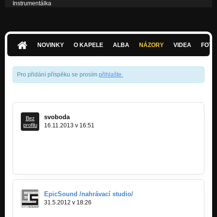
Instrumentálka
Dilema
Ztracená duše
Dilema
NOVINKY
O KAPELE
ALBA
NÁZORY
VIDEA
FOTK
Útěk z reality
Dilema
Pro přidání příspěku se prosím
přihlašte
.
svoboda
Bez
profilu
16.11.2013 v 16:51
Pomůžete taky?
http://www.legalizace.cz/2013/11/kam-az…
http://www.radio.cz/cz/rubrika/udalosti…
EpicSound /nahrávací studio/
31.5.2012 v 18:26