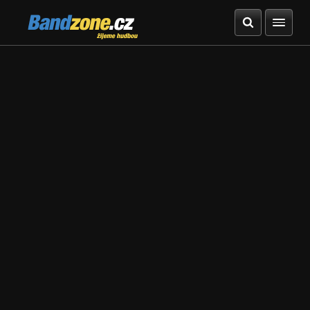
Bandzone.cz
žijeme hudbou