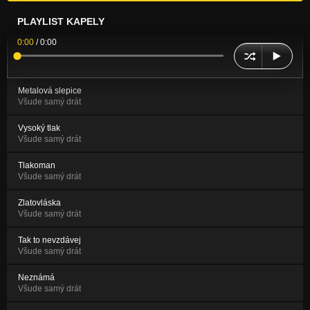
PLAYLIST KAPELY
0:00
/
0:00
Metalová slepice
Všude samý drát
Vysoký tlak
Všude samý drát
Tlakoman
Všude samý drát
Zlatovláska
Všude samý drát
Tak to nevzdávej
Všude samý drát
Neznámá
Všude samý drát