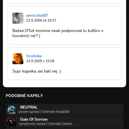
anniczka007
22.9.2008 ve 20:37
Bažee:DToš mosíme neak podporovat tu kultůru v
horněmčí né?:)
Irculinka
14.9.2008 v 15:08
Supr kapelka ste fakt nej :)
PODOBNÉ KAPELY
NEUTRAL
power-speed
/
Uherské Hradiště
Gate Of Sorrow
symphonic-metal
/
Uherský Ostroh