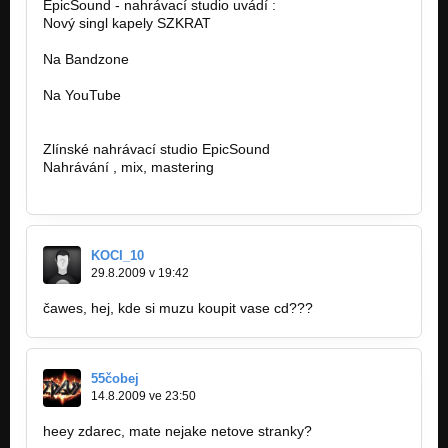
EpicSound - nahrávací studio uvádí :
Nový singl kapely SZKRAT
Na Bandzone
http://bandzone.cz/szkrat
Na YouTube
http://www.youtube.com/watch?feature…
Zlínské nahrávací studio EpicSound
Nahrávání , mix, mastering
http://www.epicsound.cz/
KOCI_10
29.8.2009 v 19:42
čawes, hej, kde si muzu koupit vase cd???
55čobej
14.8.2009 ve 23:50
heey zdarec, mate nejake netove stranky?