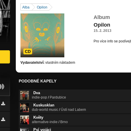
Alba
Opilon
Album
Opilon
15. 2. 2013
Pro více info se podíve
desi.cz/discography
CD
Vydavatelství:
vlastním nákladem
PODOBNÉ KAPELY
Dva
indie-pop
/
Pardubice
Kuskusklan
dub-world music
/
Ústí nad Labem
Květy
alternative-indie
/
Brno
Psí vojáci