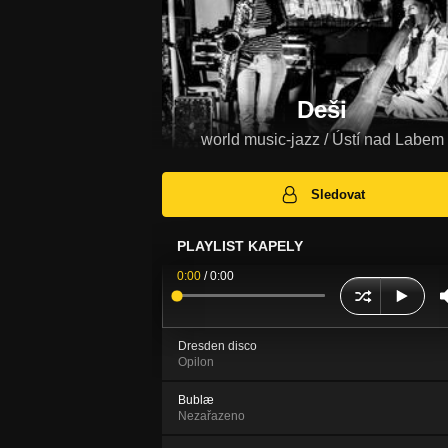
Deši
world music-jazz / Ústí nad Labem
Sledovat
PLAYLIST KAPELY
0:00
/
0:00
Dresden disco
Opilon
Bublæ
Nezařazeno