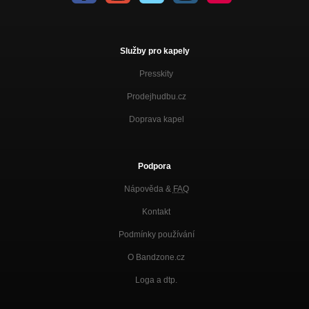
Služby pro kapely
Presskity
Prodejhudbu.cz
Doprava kapel
Podpora
Nápověda &
FAQ
Kontakt
Podmínky používání
O Bandzone.cz
Loga a dtp.