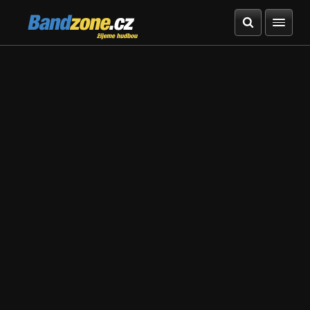
Bandzone.cz
žijeme hudbou