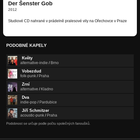
Der Šenster Gob
2012
Studiové CD nahrané v prádelně pralesové vily na Ořechovce v Praze
PODOBNÉ KAPELY
Květy
alternative-indie
/
Brno
Vobezdud
folk-punk
/
Praha
Zrní
alternative
/
Kladno
Dva
indie-pop
/
Pardubice
Jiří Schmitzer
acoustic-punk
/
Praha
Podobnost se určuje podle počtu společných fanoušků.