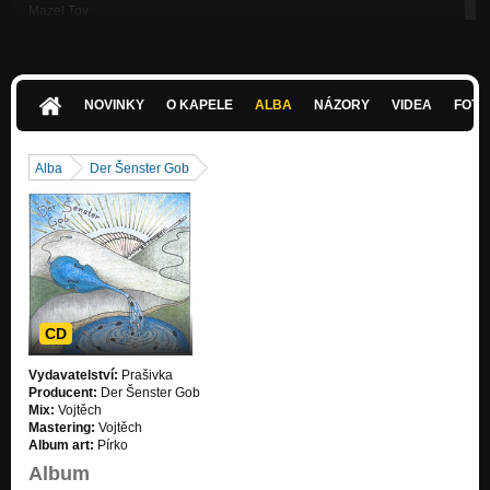
Mazel Tov
Live in Brno
Zvony
Der Šenster Gob + Dála
NOVINKY
O KAPELE
ALBA
NÁZORY
VIDEA
FOTK
Duj duj
Live in Brno
Alba
Der Šenster Gob
Aj Marička Čičeri
Live in Brno
Murka
Der Šenster Gob + Dála
Cigany Himnusz
Der Šenster Gob + Dála
CD
Vydavatelství:
Prašivka
Producent:
Der Šenster Gob
Mix:
Vojtěch
Mastering:
Vojtěch
Album art:
Pírko
Album