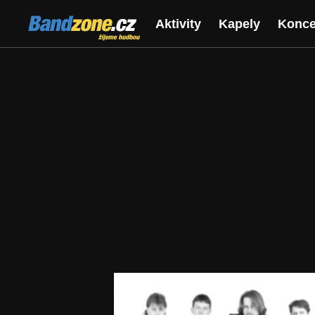
Bandzone.cz
Aktivity
Kapely
Konce
žijeme hudbou