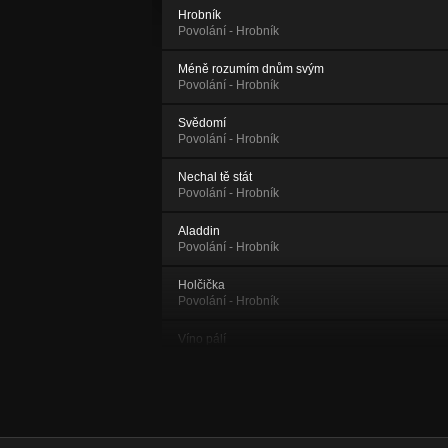
Hrobník
Povolání - Hrobník
Méně rozumím dnům svým
Povolání - Hrobník
Svědomí
Povolání - Hrobník
Nechal tě stát
Povolání - Hrobník
Aladdin
Povolání - Hrobník
Holčička
Povolání - Hrobník
Víno pálí
Povolání - Hrobník
Není čas (promíjení)
Povolání - Hrobník
Pyšné hlavy