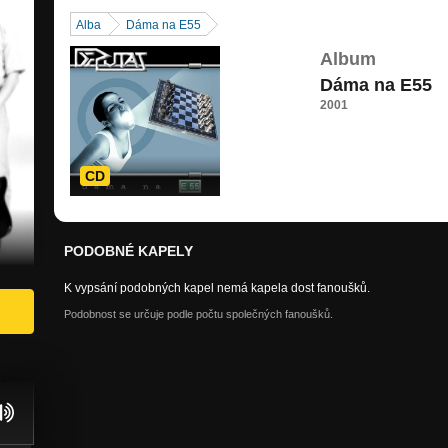
Alba
Dáma na E55
Album
Dáma na E55
2001
CD
PODOBNÉ KAPELY
K vypsání podobných kapel nemá kapela dost fanoušků.
Podobnost se určuje podle počtu společných fanoušků.