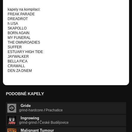
CD 2002
kapely na kompilaci:
Víra
FREAK PARADE
CD 2002
DREADROT
h.USA
SKAPOLLO
BORN AGAIN
MY FUNERAL
THE OWNROADIES
SUFFER
ESTUARY HIGH TIDE
JAYWALKER
BELLA FICA
CRAWALL
DEN ZA DNEM
PODOBNÉ KAPELY
Gride
grind-hardcore
/
Prachatice
Ingrowing
grind-grind
/
České Budějovice
Malignant Tumour