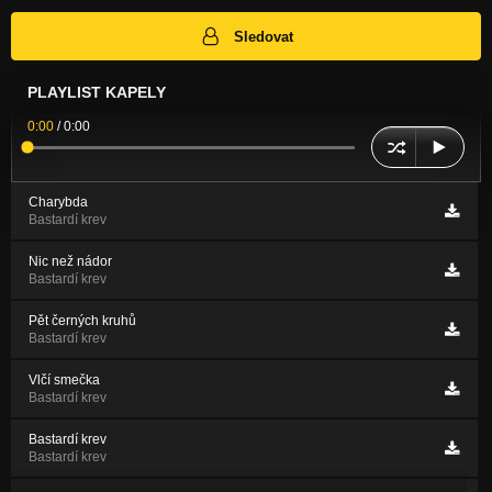
Sledovat
PLAYLIST KAPELY
0:00
/
0:00
Charybda
Bastardí krev
Nic než nádor
Bastardí krev
Pět černých kruhů
Bastardí krev
Vlčí smečka
Bastardí krev
Bastardí krev
Bastardí krev