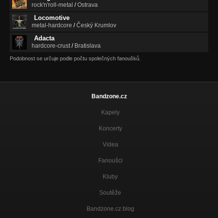
rock'n'roll-metal
/
Ostrava
Locomotive
metal-hardcore
/
Český Krumlov
Adacta
hardcore-crust
/
Bratislava
Podobnost se určuje podle počtu společných fanoušků.
Bandzone.cz
Kapely
Koncerty
Videa
Fanoušci
Kluby
Soutěže
Bandzone.cz blog