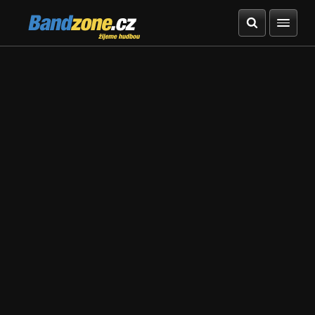
Bandzone.cz
žijeme hudbou