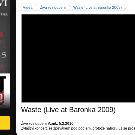
Videa
Živá vystoupení
Waste (Live at Baronka 2009)
Waste (Live at Baronka 2009)
Živé vystoupení
Vznik: 5.2.2010
Zvláštní koncert, se zpěvákem pod pódiem, protože nahoru už se prost