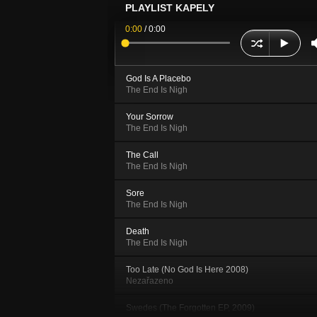
PLAYLIST KAPELY
0:00
/
0:00
God Is A Placebo
The End Is Nigh
Your Sorrow
The End Is Nigh
The Call
The End Is Nigh
Sore
The End Is Nigh
Death
The End Is Nigh
Too Late (No God Is Here 2008)
Nezařazeno
Swedes (The Forgotten EP, 2009)