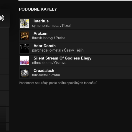
PODOBNÉ KAPELY
Interitus
symphonic-metal
/
Plzeň
Arakain
thrash-heavy
/
Praha
Ador Dorath
psychedelic-metal
/
Český Těšín
Silent Stream Of Godless Elegy
ethno-doom
/
Ostrava
Cruadalach
folk-metal
/
Praha
Podobnost se určuje podle počtu společných fanoušků.