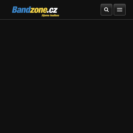
Bandzone.cz
žijeme hudbou