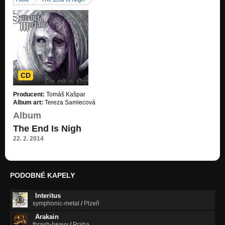
Tomorrow (The Forgotten EP, 2009)
Nezařazeno
Come Sway (No God Is Here 2008)
Nezařazeno
Sit And Wait (No God Is Here 2008)
Nezařazeno
CD
Born (No God Is Here 2008)
Producent:
Tomáš Kašpar
Nezařazeno
Album art:
Tereza Samiecová
Album
The End Is Nigh
22. 2. 2014
PODOBNÉ KAPELY
Interitus
symphonic-metal
/
Plzeň
Arakain
thrash-heavy
/
Praha