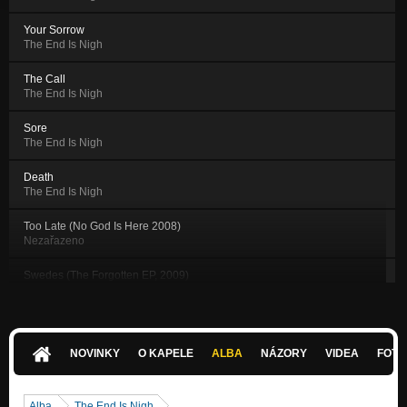
Your Sorrow
The End Is Nigh
The Call
The End Is Nigh
Sore
The End Is Nigh
Death
The End Is Nigh
Too Late (No God Is Here 2008)
Nezařazeno
Swedes (The Forgotten EP, 2009)
The Forgotten EP
Waste (The Forgotten EP 2009)
The Forgotten EP
NOVINKY
O KAPELE
ALBA
NÁZORY
VIDEA
FOTK
I Dark Throne (The Forgotten EP, 2009)
The Forgotten EP
Alba
The End Is Nigh