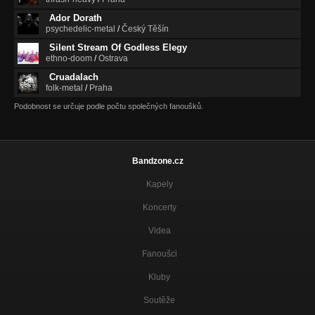
Ador Dorath
psychedelic-metal
/
Český Těšín
Silent Stream Of Godless Elegy
ethno-doom
/
Ostrava
Cruadalach
folk-metal
/
Praha
Podobnost se určuje podle počtu společných fanoušků.
Bandzone.cz
Kapely
Koncerty
Videa
Fanoušci
Kluby
Soutěže