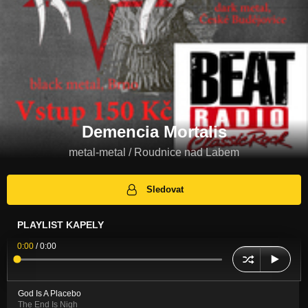
Demencia Mortalis
metal-metal / Roudnice nad Labem
Sledovat
PLAYLIST KAPELY
0:00
/
0:00
God Is A Placebo
The End Is Nigh