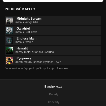
Nomen Est Omen
PODOBNÉ KAPELY
Nezařazeno
Midnight Scream
Haunting
metal
/
Veľký Krtíš
Nezařazeno
Galadriel
metal
/
Bratislava
Polaris
Nezařazeno
Endless Main
metal
/
Zvolen
Flux
Hematit
Nezařazeno
heavy-metal
/
Banská Bystrica
Pyopoesy
Desert Plain
death-metal
/
Banská Bystrica - SVK
Nezařazeno
Podobnost se určuje podle počtu společných fanoušků.
Meeting In A Dream Time
Nezařazeno
The Last Hour
Bandzone.cz
Nezařazeno
Kapely
Scirocco
Nezařazeno
Koncerty