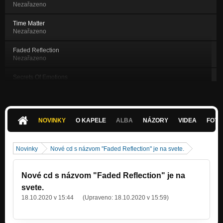
Nezařazeno
Time Matter
Nezařazeno
Faded Reflection
Nezařazeno
Secrets Of Emotions
Nezařazeno
Winter's Eve intro
Nezařazeno
NOVINKY
O KAPELE
ALBA
NÁZORY
VIDEA
FOTK
Winter's Eve
Nezařazeno
Novinky
Nové cd s názvom "Faded Reflection" je na svete.
Frozen In Time
Nezařazeno
Nové cd s názvom "Faded Reflection" je na
Oblivion
svete.
Nezařazeno
18.10.2020 v 15:44
(Upraveno:
18.10.2020 v 15:59
)
Strange World
Nezařazeno