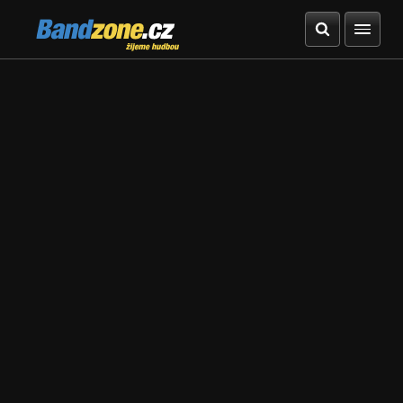
Bandzone.cz
žijeme hudbou