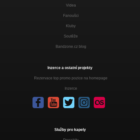
Autumn
Videa
Nezařazeno
Fanoušci
Awakening
Kluby
Nezařazeno
Soutěže
Come with me
Nezařazeno
Bandzone.cz blog
Masquerade
Nezařazeno
Inzerce a ostatní projekty
Into The Night
Nezařazeno
Rezervace top promo pozice na homepage
Inzerce
Ad Infinitum(Pictures Of Mind)
Nezařazeno
White Night-1999
Nezařazeno
Služby pro kapely
Presskity