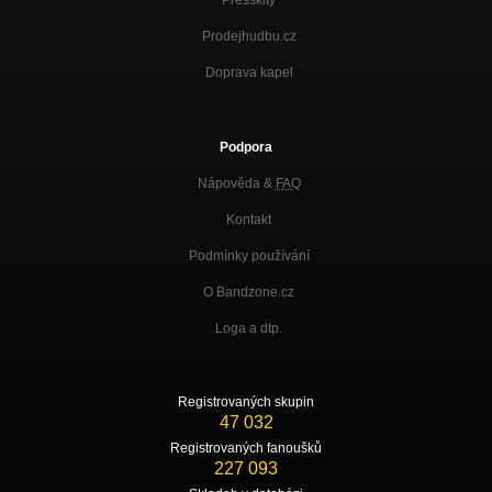
Prodejhudbu.cz
Doprava kapel
Podpora
Nápověda &
FAQ
Kontakt
Podmínky používání
O Bandzone.cz
Loga a dtp.
Registrovaných skupin
47 032
Registrovaných fanoušků
227 093