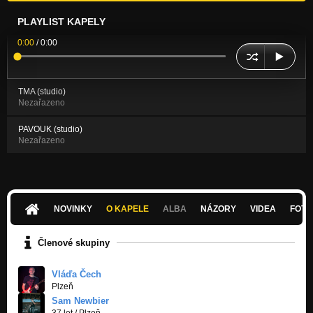
PLAYLIST KAPELY
0:00
/
0:00
TMA (studio)
Nezařazeno
PAVOUK (studio)
Nezařazeno
NOVINKY
O KAPELE
ALBA
NÁZORY
VIDEA
FOTK
Členové skupiny
Vláďa Čech
Plzeň
Sam Newbier
37 let
/
Plzeň