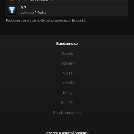
punk-ska
/
Domažlice
Y?
rock-pop
/
Praha
Podobnost se určuje podle počtu společných fanoušků.
Bandzone.cz
Kapely
Koncerty
Videa
Fanoušci
Kluby
Soutěže
Bandzone.cz blog
Inzerce a ostatní projekty