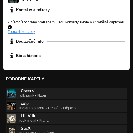
Kontakty a odkazy
Z důvodů ochrany proti spamu jsou kontakty skryté a chráněné captchou.
Zobrazit kontakty
Dodatečné info
Bio a historie
PODOBNÉ KAPELY
Cheers!
folk-punk
/
Plzeň
colp
metal-metalcore
/
České Budějovice
Lili Vilit
rock-metal
/
Praha
SticX