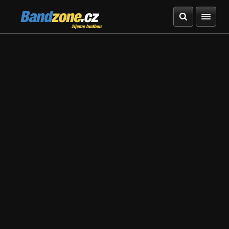
Bandzone.cz
žijeme hudbou