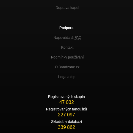
Doprava kapel
Podpora
Nápověda &
FAQ
Kontakt
Podmínky používání
O Bandzone.cz
Loga a dtp.
Registrovaných skupin
47 032
Registrovaných fanoušků
227 097
Skladeb v databázi
339 862