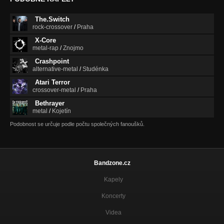
The.Switch
rock-crossover
/
Praha
X-Core
metal-rap
/
Znojmo
Crashpoint
alternative-metal
/
Studénka
Atari Terror
crossover-metal
/
Praha
Bethrayer
metal
/
Kojetín
Podobnost se určuje podle počtu společných fanoušků.
Bandzone.cz
Kapely
Koncerty
Videa