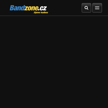
Bandzone.cz
žijeme hudbou