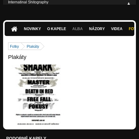
Internatinal Shitography
Nezařazeno
NOVINKY
O KAPELE
ALBA
NÁZORY
VIDEA
FOTK
Fotky
Plakáty
Plakáty
PODOBNÉ KAPELY