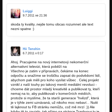
Luiggi
9.7.2011 ve 21:36
skoda ty kvality..nejde tomu obcas rozumnet ale text
nezni spatne :)
Hii Tenshin
6.7.2011 v 0:17
Ahoj. Pracujeme na nový internetový nekomerční
alternativní televizi, která poběží na
http://trashyour.tv/
Všechno je zatim v přípravách, čekáme na konec
odpočtu a snažíme se trošičku zapsat do podvědomí lidí,
abychom pak měli pro koho vysílat vůbec . Celej projekt
vznikl z naší touhy po takový menší mediální revoluci -
chceme dát prostor mladý kreativitě a publikovat ty, kteří
nemaj na to, aby publikovali v komerčních médiích,
protože si myslíme, že ta starší generace "hvězd", která
je v týhle zemi uznávaná, už nikoho moc nebaví... Nutit
tě lajknout tu FB stránku nemůžu, což mě mrzí .)) Ale
kdyby tě to zaujalo, tak přímo na stránce Trashyour.tv je