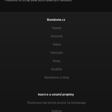
Podobnost se určuje podle počtu společných fanoušků.
Bandzone.cz
Kapely
Koncerty
Videa
Fanoušci
Kluby
Soutěže
Bandzone.cz blog
Inzerce a ostatní projekty
Rezervace top promo pozice na homepage
Inzerce