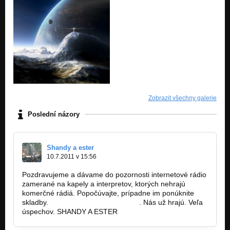
Zobrazit všechny galerie
Poslední názory
Shandy a ester
10.7.2011 v 15:56
Pozdravujeme a dávame do pozornosti internetové rádio
zamerané na kapely a interpretov, ktorých nehrajú
komerčné rádiá. Popočúvajte, prípadne im ponúknite
skladby.
www.demomusicradio.com
. Nás už hrajú. Veľa
úspechov. SHANDY A ESTER