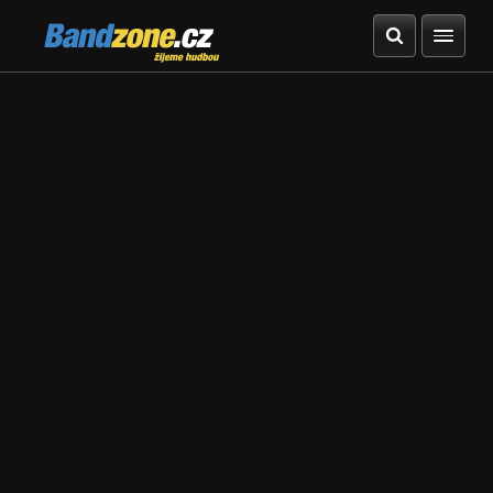
Bandzone.cz
žijeme hudbou