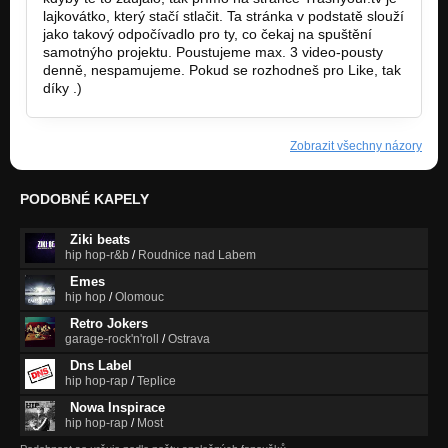
lajkovátko, který stačí stlačit. Ta stránka v podstatě slouží
jako takový odpočívadlo pro ty, co čekaj na spuštění
samotnýho projektu. Poustujeme max. 3 video-pousty
denně, nespamujeme. Pokud se rozhodneš pro Like, tak
díky .)
Zobrazit všechny názory
PODOBNÉ KAPELY
Ziki beats
hip hop-r&b
/
Roudnice nad Labem
Emes
hip hop
/
Olomouc
Retro Jokers
garage-rock'n'roll
/
Ostrava
Dns Label
hip hop-rap
/
Teplice
Nowa Inspirace
hip hop-rap
/
Most