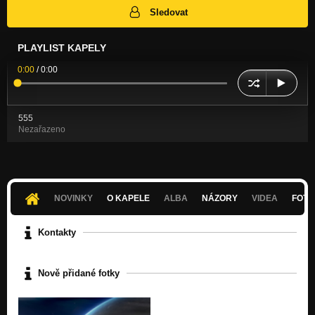
Sledovat
PLAYLIST KAPELY
0:00
/
0:00
555
Nezařazeno
NOVINKY
O KAPELE
ALBA
NÁZORY
VIDEA
FOTK
Kontakty
Nově přidané fotky