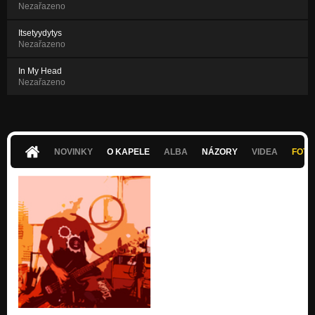
Nezařazeno
Itsetyydytys
Nezařazeno
In My Head
Nezařazeno
NOVINKY
O KAPELE
ALBA
NÁZORY
VIDEA
FOTK