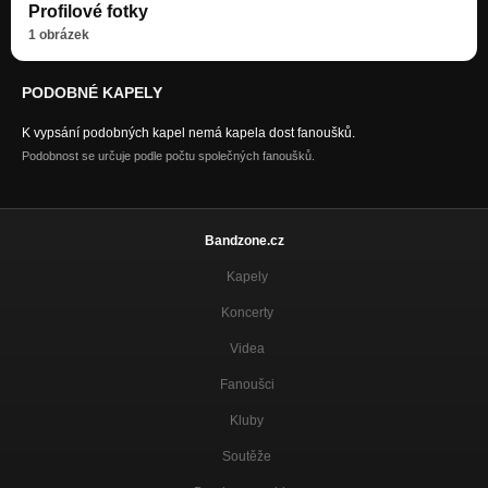
Profilové fotky
1 obrázek
PODOBNÉ KAPELY
K vypsání podobných kapel nemá kapela dost fanoušků.
Podobnost se určuje podle počtu společných fanoušků.
Bandzone.cz
Kapely
Koncerty
Videa
Fanoušci
Kluby
Soutěže