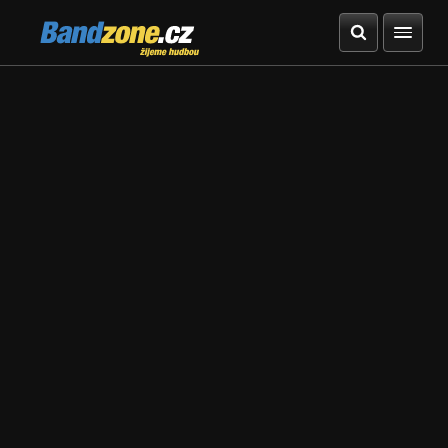
Bandzone.cz
žijeme hudbou