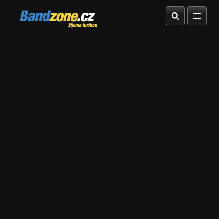
Bandzone.cz
žijeme hudbou