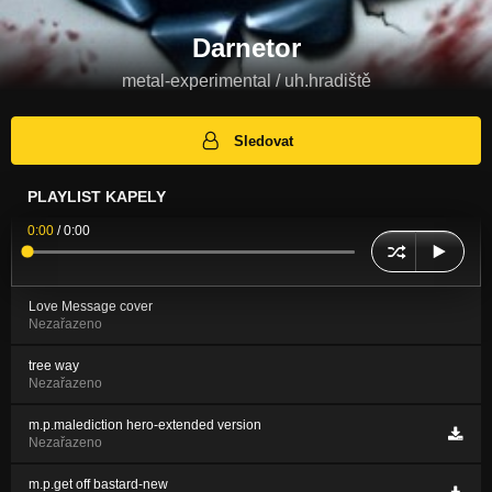
Darnetor
metal-experimental / uh.hradiště
Sledovat
PLAYLIST KAPELY
0:00
/
0:00
Love Message cover
Nezařazeno
tree way
Nezařazeno
m.p.malediction hero-extended version
Nezařazeno
m.p.get off bastard-new