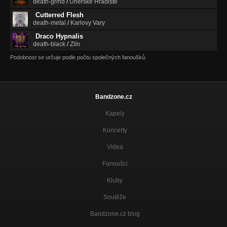
death-grind
/
Uherské Hradiště
Cutterred Flesh
death-metal
/
Karlovy Vary
Draco Hypnalis
death-black
/
Zlín
Podobnost se určuje podle počtu společných fanoušků.
Bandzone.cz
Kapely
Koncerty
Videa
Fanoušci
Kluby
Soutěže
Bandzone.cz blog