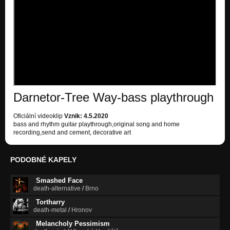
Darnetor-Tree Way-bass playthrough
Oficiální videoklip
Vznik: 4.5.2020
bass and rhythm guitar playthrough,original song and home
recording,send and cement, decorative art
PODOBNÉ KAPELY
Smashed Face
death-alternative
/
Brno
Tortharry
death-metal
/
Hronov
Melancholy Pessimism