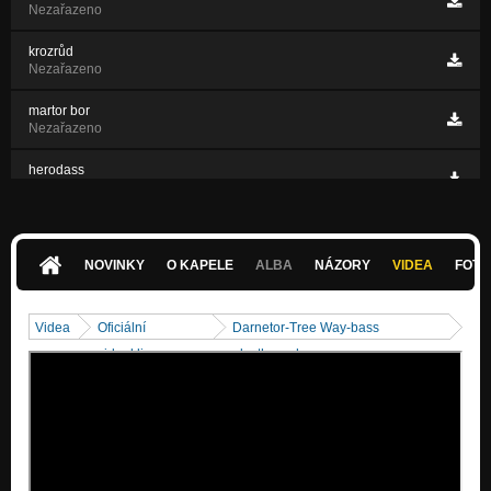
Nezařazeno
krozrůd
Nezařazeno
martor bor
Nezařazeno
herodass
Nezařazeno
lord drates
Nezařazeno
NOVINKY
O KAPELE
ALBA
NÁZORY
VIDEA
FOTK
melancholy pessimism -war of gods
Nezařazeno
Videa
Oficiální
Darnetor-Tree Way-bass
videoklipy
playthrough