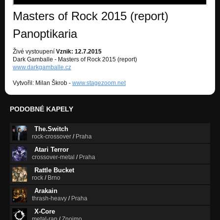
Masters of Rock 2015 (report)
Panoptikaria
Živé vystoupení
Vznik: 12.7.2015
Dark Gamballe - Masters of Rock 2015 (report)
www.darkgamballe.cz
Vytvořil: Milan Škrob -
www.stagezoom.net
PODOBNÉ KAPELY
The.Switch
rock-crossover
/
Praha
Atari Terror
crossover-metal
/
Praha
Rattle Bucket
rock
/
Brno
Arakain
thrash-heavy
/
Praha
X-Core
metal-rap
/
Znojmo