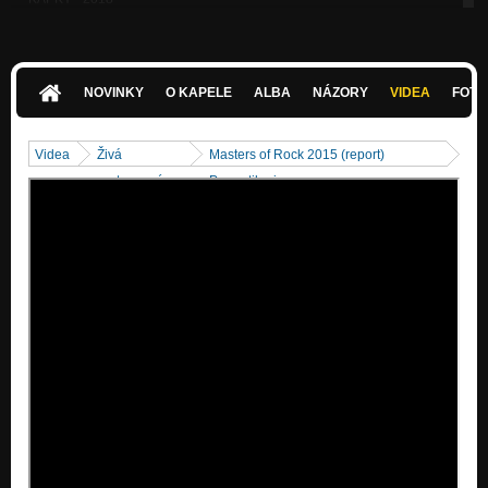
Hluboký nádech
KULT SAMOROSTU - 2017 -
Hluboký nádech
NOVINKY
O KAPELE
ALBA
NÁZORY
VIDEA
FOTK
Fata kapitána Morgana - 2015 -
Panoptikaria
Videa
Živá
Masters of Rock 2015 (report)
- Netopyr - 2013 -
vystoupení
Panoptikaria
Zatím dobrý
- Zhasínám - 2010 -
Pochyby
- Žárovkář - 2010 -
Pochyby
- Večer pod kometou - 2008 -
Perpetuum Gamballe