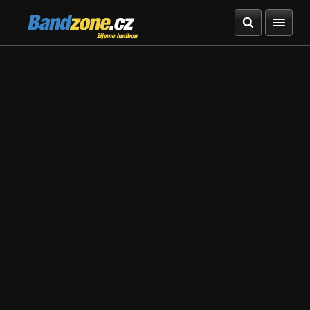
Bandzone.cz
žijeme hudbou